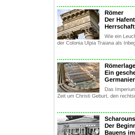
Römer
Der Hafen
Herrschaft
Wie ein Leuc
der Colonia Ulpia Traiana als Inbeg
Römerlage
Ein gesche
Germanien
Das Imperiu
Zeit um Christi Geburt, den rechts
Scharouns
Der Begin
Bauens im