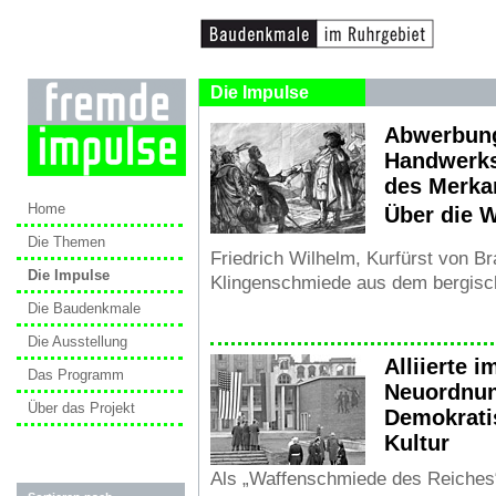
Die Impulse
Abwerbun
Handwerkss
des Merka
Home
Über die 
Die Themen
Friedrich Wilhelm, Kurfürst von Br
Die Impulse
Klingenschmiede aus dem bergisch
Die Baudenkmale
Die Ausstellung
Alliierte 
Das Programm
Neuordnun
Über das Projekt
Demokrati
Kultur
Als „Waffenschmiede des Reiches