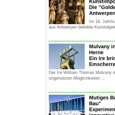
Kunstimpo
Die ''Gold
Antwerpe
Im 16. Jahrhu
aus Antwerpen beliebte Kunstobjekt
Mulvany i
Herne
Ein Ire br
Emscherre
Der Ire William Thomas Mulvany er
ungenutzten Möglichkeiten ...
Mutiges B
Bau"
Experiment