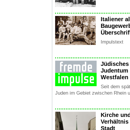
Italiener 
Baugewer
Überschrif
Impulstext
Jüdisches
Judentum 
Westfalen
Seit dem spät
Juden im Gebiet zwischen Rhein un
Kirche und
Verhältnis
Stadt