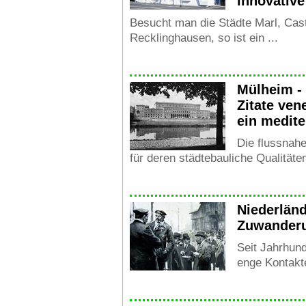
innovativ
Besucht man die Städte Marl, Cas
Recklinghausen, so ist ein ...
Mülheim - 
Zitate ven
ein medite
Die flussnahe
für deren städtebauliche Qualitäten
Niederländ
Zuwanderu
Seit Jahrhund
enge Kontakte