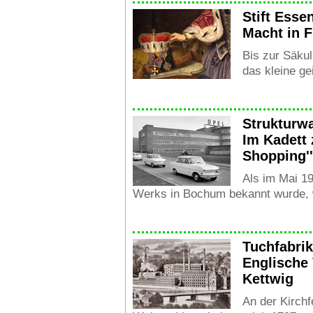
Stift Esse
Macht in 
Bis zur Säkul
das kleine ge
Strukturw
Im Kadett
Shopping''
Als im Mai 19
Werks in Bochum bekannt wurde, wa
Tuchfabrik
Englische
Kettwig
An der Kirchf