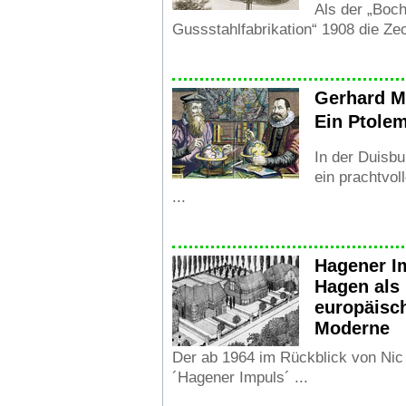
Als der „Boc
Gussstahlfabrikation“ 1908 die Zec
Gerhard M
Ein Ptole
In der Duisbu
ein prachtvol
...
Hagener I
Hagen als
europäisc
Moderne
Der ab 1964 im Rückblick von Nic
´Hagener Impuls´ ...