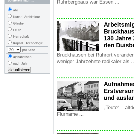
Sortieren nach ...
Ruhrbergbaus war Essen ...
alle
Kunst | Architektur
Arbeitsmi
Glaube
Bruckhau
Leute
Herrschaft
130 Jahre
Kapital | Technologie
den Duisb
pro Seite
Bruckhausen bei Ruhrort veränder
alphabetisch
weniger Jahrzehnte radikaler als ..
nach Jahr
Aufnahmes
Erstverso
und auslä
„Teute“ – alt
Flurname ...