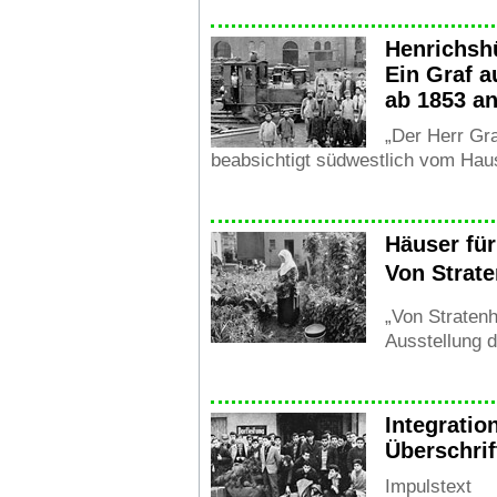
Henrichsh
Ein Graf a
ab 1853 an
„Der Herr Gr
beabsichtigt südwestlich vom Haus
Häuser fü
Von Strate
„Von Stratenh
Ausstellung d
Integrati
Überschrif
Impulstext