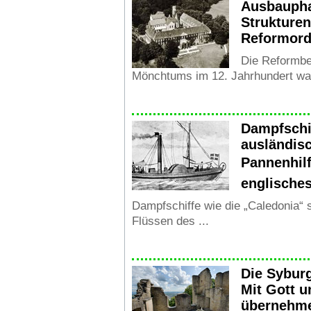
Ausbaupha
Strukturen
Reformord
Die Reformbe
Mönchtums im 12. Jahrhundert war
Dampfschi
ausländi
Pannenhilf
englisches
Dampfschiffe wie die „Caledonia“ 
Flüssen des ...
Die Sybur
Mit Gott u
übernehme