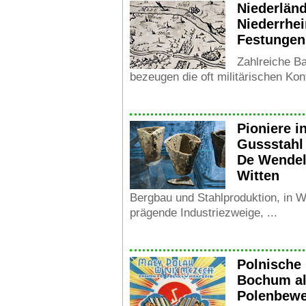
Niederlän
Niederrhei
Festungen
Zahlreiche B
bezeugen die oft militärischen Konfl
Pioniere i
Gussstahl
De Wendel
Witten
Bergbau und Stahlproduktion, in W
prägende Industriezweige, ...
Polnische 
Bochum al
Polenbew