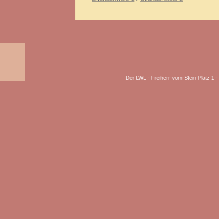
Der LWL -
Freiherr-vom-Stein-Platz 1 -