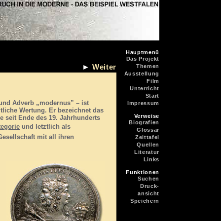
Hauptmenü
Das Projekt
►
Weiter
Themen
Ausstellung
Film
Unterricht
Start
und Adverb „modernus” – ist
Impressum
altliche Wertung. Er bezeichnet das
Verweise
de seit Ende des 19. Jahrhunderts
Biografien
tegorie
und letztlich als
Glossar
esellschaft mit all ihren
Zeittafel
Quellen
Literatur
Links
Funktionen
Suchen
Druck-
ansicht
Speichern