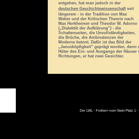
entgehen, hat man jedoch in der
deutschen Geschichtswissenschaft
seit
längerem - in der Tradition von Max
Weber und der Kritischen Theorie nach
Max Horkheimer und Theodor W. Adorno
(„Dialektik der Aufklärung”) - die
Schattenseiten, die Unvollständigkeiten,
die Brüche, die Ambivalenzen der
Moderne betont. Dafür ist das Bild der
„Janusköpfigkeit” geprägt worden, denn d
Hüter des Ein- und Ausgangs der Häuser un
Richtungen, er hat zwei Gesichter.
Der LWL -
Freiherr-vom-Stein-Platz 1 -