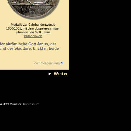
Medaille zur Jahrhundertwende
1800/1801, mit dem doppelgesichtigen
altrömischen Gott Janus
Bildnachweis
er altrömische Gott Janus, der
d der Stadttore, blickt in beide
Zum Seitenanfang
►
Weiter
48133 Münster
Impressum