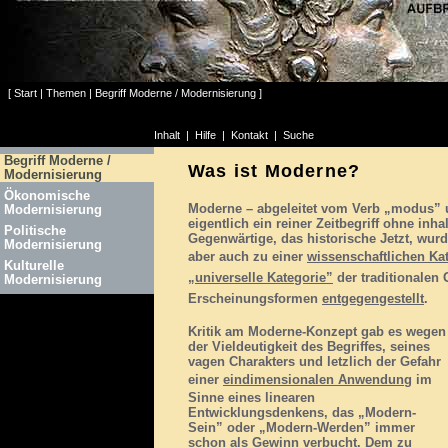
[
Start
|
Themen
|
Begriff Moderne / Modernisierung
]
Inhalt
|
Hilfe
|
Kontakt
|
Suche
Begriff Moderne /
Was ist Moderne?
Modernisierung
Ökonomische
Moderne – abgeleitet vom Verb „modus” 
Modernisierung
eigentlich ein reiner Zeitbegriff ohne inh
Politische
Gegenwärtige, das historische Jetzt, wur
Modernisierung
aber auch zu einer
wissenschaftlichen Ka
Kulturelle
„universelle Kategorie”
der traditionalen G
Modernisierung
Erscheinungsformen
entgegengestellt
.
Kritik am Moderne-Konzept gab es wegen
der Vieldeutigkeit des Begriffes, seines
vagen Charakters und letzlich der Gefahr
einer
eindimensionalen Anwendung
im
Sinne eines linearen
Entwicklungsdenkens, das „Modern-
Sein” oder „Modern-Werden” immer
schon als Gewinn verbucht. Dem zu