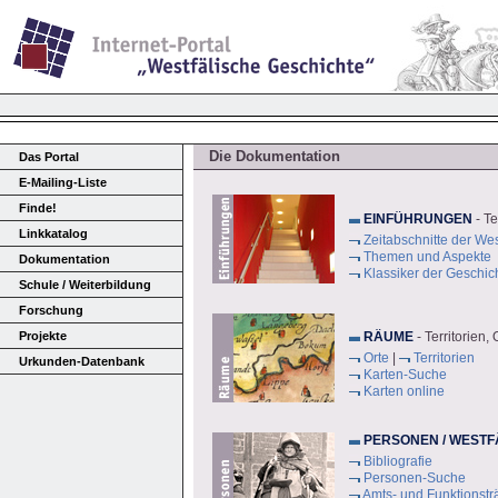
Die Dokumentation
Das Portal
E-Mailing-Liste
Finde!
EINFÜHRUNGEN
- Te
Linkkatalog
Zeitabschnitte der We
Themen und Aspekte
Dokumentation
Klassiker der Geschic
Schule / Weiterbildung
Forschung
Projekte
RÄUME
- Territorien,
Orte
|
Territorien
Urkunden-Datenbank
Karten-Suche
Karten online
PERSONEN / WESTF
Bibliografie
Personen-Suche
Amts- und Funktionstr