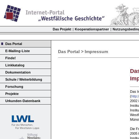
Das Projekt
|
Kooperationspartner
|
Nutzungsbedin
Das Portal
E-Mailing-Liste
Das Portal > Impressum
Finde!
Linkkatalog
Das
Dokumentation
Im
Schule / Weiterbildung
Forschung
Das I
Projekte
(
http:
Urkunden-Datenbank
2002 
Instit
Instit
Westf
Münst
Die F
2005 b
Instit