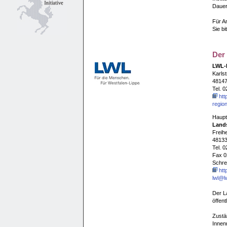
Dauer
Für A
Sie bi
Der 
LWL-I
Karls
48147
Tel. 
htt
regio
Haupt
Lands
Freih
48133
Tel. 
Fax 0
Schre
htt
lwl@lw
Der L
öffent
Zustä
Innen