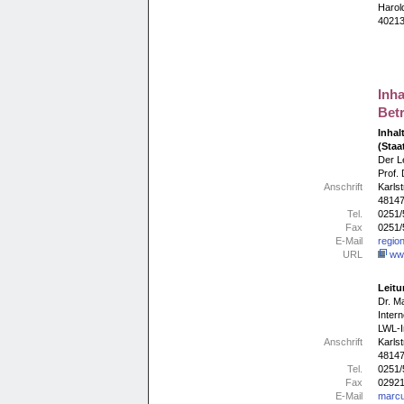
Harol
40213
Inha
Bet
Inhal
(Staa
Der Le
Prof. 
Anschrift
Karls
48147
Tel.
0251/
Fax
0251/
E-Mail
regio
URL
www
Leitu
Dr. M
Intern
LWL-In
Anschrift
Karls
48147
Tel.
0251/
Fax
02921
E-Mail
marcu