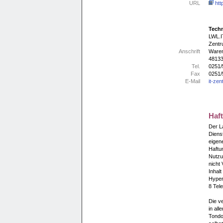
URL
htt
Techn
LWL.I
Zentr
Anschrift
Waren
48133
Tel.
0251/
Fax
0251/
E-Mail
it-ze
Haf
Der L
Diens
eigene
Haftun
Nutzu
nicht 
Inhal
Hyper
8 Tel
Die v
in all
Tondo