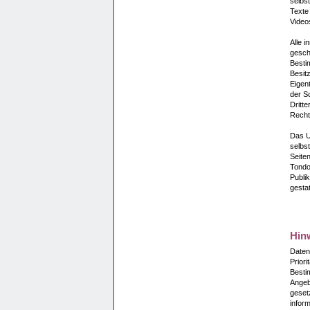
selbs
Texte
Video
Alle i
gesch
Besti
Besit
Eigent
der S
Dritte
Rechte
Das Ur
selbst
Seiten
Tondo
Publik
gestat
Hin
Daten
Priori
Besti
Angeb
geset
inform