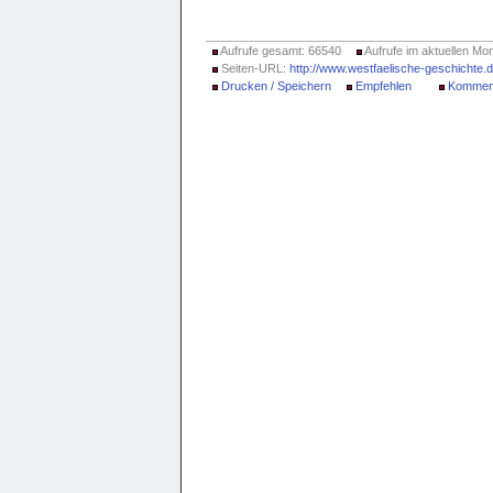
Aufrufe gesamt: 66540
Aufrufe im aktuellen Mon
Seiten-URL:
http://www.westfaelische-geschichte.
Drucken / Speichern
Empfehlen
Kommen