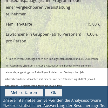
museumspädagogischen Programm oder
einer vergleichbaren Veranstaltung
teilnehmen
Familien-Karte
15,00 €
Erwachsene in Gruppen (ab 16 Personen)
6,00 €
pro Person
*
Bezieher von Leistungen nach den Sozialgesetzbüchern II und XII, Studierende
(mit Ausnahme „Studium im Alter“), Auszubildende, Bundesfreiwilligendienst-
Leistende, Angehörige im Freiwilligen Sozialen und Ökologischen Jahr,
schwerbehinderte Menschen mit einem Grad der Behinderung ab 80% (soweit
erforderlich – Begleitperson gegen Nachweis frei)
Mehr erfahren
Ok
© Landschaftsverband Westfalen-Lippe (LWL)
Unsere Internetseiten verwenden die Analysesoftware
Piwik zur statistischen Auswertung der Besucherzugriffe.
Nach oben
Seite drucken
Fehler melden