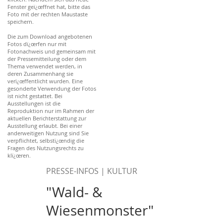
Fenster geï¿œffnet hat, bitte das
Foto mit der rechten Maustaste
speichern.
Die zum Download angebotenen
Fotos dï¿œrfen nur mit
Fotonachweis und gemeinsam mit
der Pressemitteilung oder dem
Thema verwendet werden, in
deren Zusammenhang sie
verï¿œffentlicht wurden. Eine
gesonderte Verwendung der Fotos
ist nicht gestattet. Bei
Ausstellungen ist die
Reproduktion nur im Rahmen der
aktuellen Berichterstattung zur
Ausstellung erlaubt. Bei einer
anderweitigen Nutzung sind Sie
verpflichtet, selbstï¿œndig die
Fragen des Nutzungsrechts zu
klï¿œren.
PRESSE-INFOS | KULTUR
"Wald- &
Wiesenmonster"