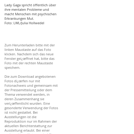
Lady Gaga spricht öffentlich über
ihre mentalen Probleme und
macht Menschen mit psychischen
Erkrankungen Mut.
Foto: LWL/Julia Hollwedel
Zum Herunterladen bitte mit der
linken Maustaste auf das Foto
klicken. Nachdem sich das neue
Fenster geï¿œffnet hat, bitte das
Foto mit der rechten Maustaste
speichern.
Die zum Download angebotenen
Fotos dï¿œrfen nur mit
Fotonachweis und gemeinsam mit
der Pressemitteilung oder dem
Thema verwendet werden, in
deren Zusammenhang sie
verï¿œffentlicht wurden. Eine
gesonderte Verwendung der Fotos
ist nicht gestattet. Bei
Ausstellungen ist die
Reproduktion nur im Rahmen der
aktuellen Berichterstattung zur
Ausstellung erlaubt. Bei einer