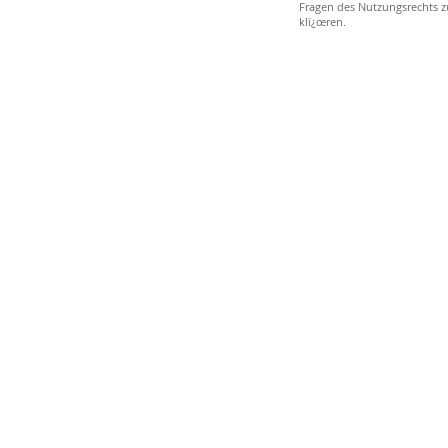
Fragen des Nutzungsrechts z
klï¿œren.