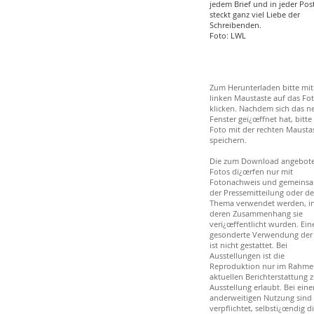
jedem Brief und in jeder Pos
steckt ganz viel Liebe der
Schreibenden.
Foto: LWL
Zum Herunterladen bitte mit
linken Maustaste auf das Fo
klicken. Nachdem sich das n
Fenster geï¿œffnet hat, bitte
Foto mit der rechten Mausta
speichern.
Die zum Download angebot
Fotos dï¿œrfen nur mit
Fotonachweis und gemeinsa
der Pressemitteilung oder d
Thema verwendet werden, i
deren Zusammenhang sie
verï¿œffentlicht wurden. Ein
gesonderte Verwendung der
ist nicht gestattet. Bei
Ausstellungen ist die
Reproduktion nur im Rahme
aktuellen Berichterstattung z
Ausstellung erlaubt. Bei eine
anderweitigen Nutzung sind 
verpflichtet, selbstï¿œndig d