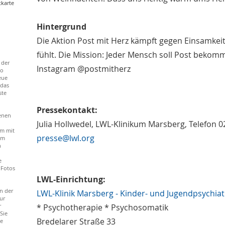
tkarte
Hintergrund
Die Aktion Post mit Herz kämpft gegen Einsamkei
fühlt. Die Mission: Jeder Mensch soll Post bekomm
 der
Instagram @postmitherz
to
eue
 das
ste
Pressekontakt:
enen
Julia Hollwedel, LWL-Klinikum Marsberg, Telefon 
m mit
presse@lwl.org
em
n
e
 Fotos
LWL-Einrichtung:
n der
LWL-Klinik Marsberg - Kinder- und Jugendpsychiat
ur
r
* Psychotherapie * Psychosomatik
Sie
Bredelarer Straße 33
ie