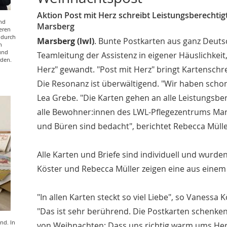
Aktion Post mit Herz schreibt Leistungsberech
nd
Marsberg
ieren
e durch
Marsberg (lwl)
. Bunte Postkarten aus ganz Deuts
h
und
Teamleitung der Assistenz in eigener Häuslichkeit,
rden.
Herz" gewandt. "Post mit Herz" bringt Kartensch
Die Resonanz ist überwältigend. "Wir haben schon
Lea Grebe. "Die Karten gehen an alle Leistungs
alle Bewohner:innen des LWL-Pflegezentrums Mars
und Büren sind bedacht", berichtet Rebecca Müll
Alle Karten und Briefe sind individuell und wurd
Köster und Rebecca Müller zeigen eine aus einem 
"In allen Karten steckt so viel Liebe", so Vaness
"Das ist sehr berührend. Die Postkarten schenken 
nd. In
von Weihnachten: Dass uns richtig warm ums Herz