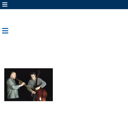
≡
Fachbereiche
≡
Navigation
LWL-Newsroom
Mitteilung vom 02.10.08
Zum 70. Geburtstag von Gerd
Dudek spielen Michael Mikolaschek
(rechts) und Gerd Dudek ( links) im
Schiffshebewerk Henrichenburg.
Foto: LWL