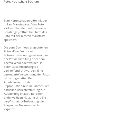
Foto: Hochschule Bochum
Zum Herunterladen bitte mit der
linken Maustaste auf das Foto
klicken. Nachdem sich das neue
Fenster geï¿œffnet hat, bitte das
Foto mit der rechten Maustaste
speichern.
Die zum Download angebotenen
Fotos dï¿œrfen nur mit
Fotonachweis und gemeinsam mit
der Pressemitteilung oder dem
Thema verwendet werden, in
deren Zusammenhang sie
verï¿œffentlicht wurden. Eine
gesonderte Verwendung der Fotos
ist nicht gestattet. Bei
Ausstellungen ist die
Reproduktion nur im Rahmen der
aktuellen Berichterstattung zur
Ausstellung erlaubt. Bei einer
anderweitigen Nutzung sind Sie
verpflichtet, selbstï¿œndig die
Fragen des Nutzungsrechts zu
klï¿œren.