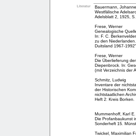
Literatur
Bauermann, Johann
Westfälische Adelsarc
Adelsblatt 2, 1925, S.
Frese, Werner
Genealogische Quell
In: F. C. Berkenveld
zu den Niederlanden
Duitsland 1967-1992"
Frese, Werner
Die Überlieferung de
Diepenbrock. In: Ges
(mit Verzeichnis der 
Schmitz, Ludwig
Inventare der nichtst
der Historischen Komm
nichtstaatlichen Arch
Heft 2: Kreis Borken.
Mummenhoff, Karl E.
Die Profanbaukunst i
Sonderheft 15. Münst
Twickel, Maximilian F