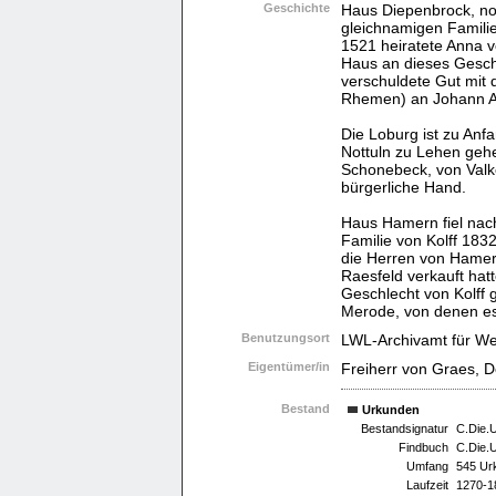
Geschichte
Haus Diepenbrock, nor
gleichnamigen Famili
1521 heiratete Anna 
Haus an dieses Gesch
verschuldete Gut mit
Rhemen) an Johann An
Die Loburg ist zu Anf
Nottuln zu Lehen geh
Schonebeck, von Valke
bürgerliche Hand.
Haus Hamern fiel nac
Familie von Kolff 183
die Herren von Hamer
Raesfeld verkauft hat
Geschlecht von Kolff 
Merode, von denen es 
Benutzungsort
LWL-Archivamt für We
Eigentümer/in
Freiherr von Graes, 
Bestand
Urkunden
Bestandsignatur
C.Die.
Findbuch
C.Die.
Umfang
545 Ur
Laufzeit
1270-1