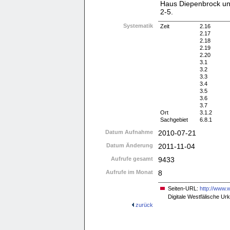
Haus Diepenbrock und 
2-5.
Systematik
Zeit
2.16
2.17
2.18
2.19
2.20
3.1
3.2
3.3
3.4
3.5
3.6
3.7
Ort
3.1.2
Sachgebiet
6.8.1
Datum Aufnahme
2010-07-21
Datum Änderung
2011-11-04
Aufrufe gesamt
9433
Aufrufe im Monat
8
Seiten-URL:
http://www.
Digitale Westfälische U
zurück