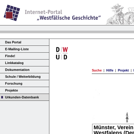
Das Portal
E-Mailing-Liste
Finde!
Linkkatalog
Dokumentation
Suche
|
Hilfe
|
Projekt
|
Schule / Weiterbildung
Forschung
Projekte
Urkunden-Datenbank
Münster, Verei
Westfalens (Dep