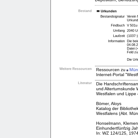
Bestand
Urkunden
Bestandsignatur
Verein 
Urkund
Findbuch
V 501u
Umfang
2040 U
Laufzeit
(1037-
Information
Die be
04.08.2
Datei (
Feld z
Die Ur
Weitere Ressourcen
Ressourcen zu
Mün
Internet-Portal "West
Literatur
Die Handschriftensam
und Altertumskunde We
Westfalen und Lippe 
Bömer, Aloys
Katalog der Biblioth
Westfalens (Abt. Mün
Honselmann, Klemens 
Einhundertfünfzig Ja
In: WZ 124/125, 1974/