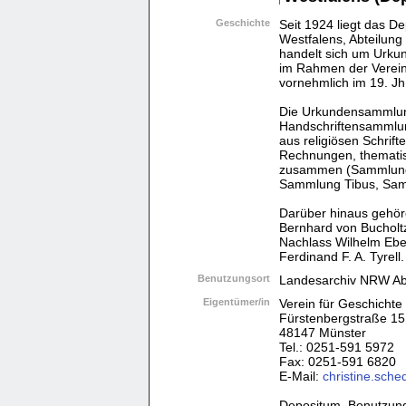
Geschichte
Seit 1924 liegt das D
Westfalens, Abteilun
handelt sich um Urku
im Rahmen der Verein
vornehmlich im 19. J
Die Urkundensammlung
Handschriftensammlung
aus religiösen Schrift
Rechnungen, themati
zusammen (Sammlung
Sammlung Tibus, Samm
Darüber hinaus gehör
Bernhard von Bucholt
Nachlass Wilhelm Ebe
Ferdinand F. A. Tyrell.
Benutzungsort
Landesarchiv NRW Abt
Eigentümer/in
Verein für Geschichte
Fürstenbergstraße 15
48147 Münster
Tel.: 0251-591 5972
Fax: 0251-591 6820
E-Mail:
christine.sch
Depositum, Benutzu