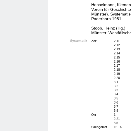
Honselmann, Klemens 
Verein für Geschicht
Münster). Systematis
Paderborn 1981.
Stoob, Heinz (Hg.)
Münster. Westfälische
Systematik
Zeit
2.11
2.12
2.13
2.14
2.15
2.16
2.17
2.18
2.19
2.20
3.1
3.2
3.3
3.4
3.5
3.6
3.7
3.8
Ort
1
2.21
3.5
Sachgebiet
15.14