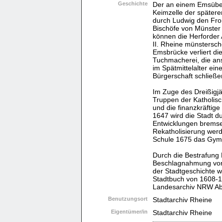
Geschichte
Der an einem Emsüber
Keimzelle der spätere
durch Ludwig den Fro
Bischöfe von Münster 
können die Herforder
II. Rheine münstersc
Emsbrücke verliert di
Tuchmacherei, die a
im Spätmittelalter ei
Bürgerschaft schließe
Im Zuge des Dreißigjä
Truppen der Katholisc
und die finanzkräftig
1647 wird die Stadt 
Entwicklungen bremsen
Rekatholisierung werd
Schule 1675 das Gym
Durch die Bestrafung 
Beschlagnahmung von 
der Stadtgeschichte w
Stadtbuch von 1608-16
Landesarchiv NRW Abt
Benutzungsort
Stadtarchiv Rheine
Eigentümer/in
Stadtarchiv Rheine