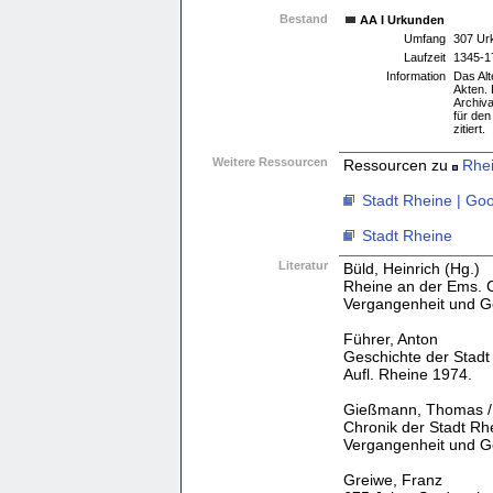
Bestand
AA I Urkunden
Umfang
307 Ur
Laufzeit
1345-1
Information
Das Al
Akten. 
Archiva
für den
zitiert.
Weitere Ressourcen
Ressourcen zu
Rhe
Stadt Rheine | Go
Stadt Rheine
Literatur
Büld, Heinrich (Hg.)
Rheine an der Ems. 
Vergangenheit und G
Führer, Anton
Geschichte der Stadt
Aufl. Rheine 1974.
Gießmann, Thomas / 
Chronik der Stadt Rh
Vergangenheit und Ge
Greiwe, Franz