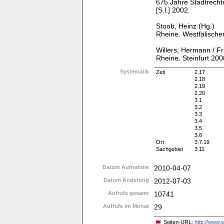
675 Jahre Stadtrechte
[S.l.] 2002.
Stoob, Heinz (Hg.)
Rheine. Westfälischer
Willers, Hermann / Fr
Rheine. Steinfurt 200
Systematik
Zeit
2.17
2.18
2.19
2.20
3.1
3.2
3.3
3.4
3.5
3.6
Ort
3.7.19
Sachgebiet
3.11
Datum Aufnahme
2010-04-07
Datum Änderung
2012-07-03
Aufrufe gesamt
10741
Aufrufe im Monat
29
Seiten-URL:
http://www.