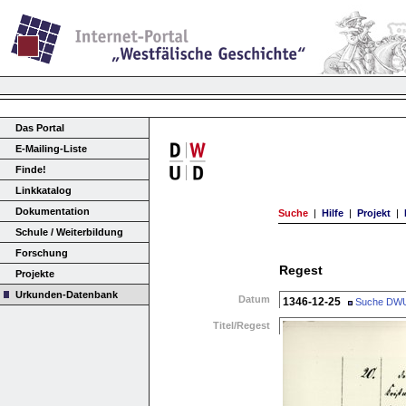
Das Portal
E-Mailing-Liste
Finde!
Linkkatalog
Dokumentation
Suche
|
Hilfe
|
Projekt
|
Schule / Weiterbildung
Forschung
Regest
Projekte
Urkunden-Datenbank
Datum
1346-12-25
Suche DW
Titel/Regest