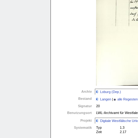
Archiv
Loburg (Dep.)
Bestand
Langen
|
alle Regesten
Signatur
20
Benutzungsort
LWL-Archivamt für Westfale
Projekt
Digitale Westfälische 
Systematik
Typ
1.3
Zeit
2.17