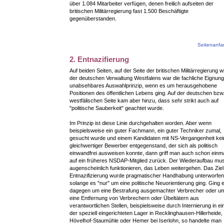
über 1.084 Mitarbeiter verfügen, denen freilich aufseiten der
britischen Militärregierung fast 1.500 Beschäftigte
gegenüberstanden.
Seitenanf
2. Entnazifierung
Auf beiden Seiten, auf der Seite der britischen Militärregierung w
der deutschen Verwaltung Westfalens war die fachliche Eignung
unabsehbares Auswahlprinzip, wenn es um herausgehobene
Positionen des öffentlichen Lebens ging. Auf der deutschen bzw.
westfälischen Seite kam aber hinzu, dass sehr strikt auch auf
"politische Sauberkeit" geachtet wurde.
Im Prinzip ist diese Linie durchgehalten worden. Aber wenn
beispielsweise ein guter Fachmann, ein guter Techniker zumal,
gesucht wurde und einem Kandidaten mit NS-Vergangenheit kei
gleichwertiger Bewerber entgegenstand, der sich als politisch
einwandfrei ausweisen konnte, dann griff man auch schon einm
auf ein früheres NSDAP-Mitglied zurück. Der Wiederaufbau mu
augenscheinlich funktionieren, das Leben weitergehen. Das Ziel
Entnazifizierung wurde pragmatischer Handhabung unterworfen
solange es "nur" um eine politische Neuorientierung ging. Ging 
dagegen um eine Bestrafung ausgemachter Verbrecher oder u
eine Entfernung von Verbrechern oder Übeltätern aus
verantwortlichen Stellen, beispielsweise durch Internierung in e
der speziell eingerichteten Lager in Recklinghausen-Hillerheide,
Hövelhof-Staumühle oder Hemer bei Iserlohn, so handelte man