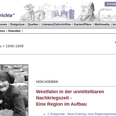
sonen
|
Ereignisse
|
Quellen
|
Literatur/Zeitschriften
|
Karten/Pläne
|
Multimedia
|
In
men
|
Klassiker
|
e > 1945-1949
HEIN HOEBINK
Westfalen in der unmittelbaren
Nachkriegszeit -
Eine Region im Aufbau
1. Kriegsende - Neue Ordnung, neue Regierungsinsta