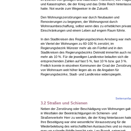
und Katastrophen, die der Krieg und das Dritte Reich hinterlass
hatte. Not wurde zum Wegweiser in die Zukunft.
Den Wohnungszerstörungen war durch Neubauten und
Renovierungen zu begegnen, der Wohnungsnot durch
Wohnraumbeschaffung, selbst wenn dies zu erheblichen privat
Einschränkungen und einem Leben auf engem Raum führte.
In den Stadtkreisen des Regierungsbezirkes Arnsberg war mehr
ein Viertel der Wohnungen zu 60-100 % zerstört; im
Regierungsbezirk Münster mehr als ein Fünftel und in den
Stadtkreisen des Regierungsbezirks Detmold immerhin auch n
mehr als 10 %. Für die jeweiligen Landkreise belaufen sich die
entsprechenden Zahlen auf fast 5 %, fast 10 % bzw. gut 3 %.
Freilich konnte in einzelnen Kommunen der Grad der Zerstörun
von Wohnraum weit höher liegen als es die Angaben für
Regierungsbezirke, Stadt- und Landkreise widerspiegeln.
Seitenanf
3.2 Straßen und Schienen
Neben der Zerstörung oder Beschädigung von Wohnungen galt 
in Westfalen der Beeinträchtigungen im Schienen- und
Straßenverkehr Herr zu werden, die der Krieg hinterlassen hatt
Ihre Beseitigung war eine wesentliche Voraussetzung für die
Wiederbelebung des wirtschaftlichen Austausches und so muss
man um schnelle Abhilfe bemüht sein. Leo Brandt, seinerzeit