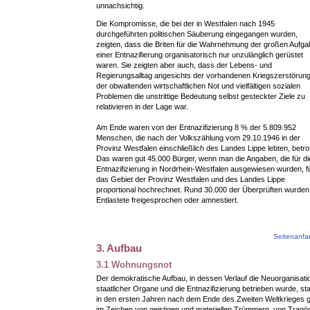
unnachsichtig.
Die Kompromisse, die bei der in Westfalen nach 1945
durchgeführten politischen Säuberung eingegangen wurden,
zeigten, dass die Briten für die Wahrnehmung der großen Aufga
einer Entnazifierung organisatorisch nur unzulänglich gerüstet
waren. Sie zeigten aber auch, dass der Lebens- und
Regierungsalltag angesichts der vorhandenen Kriegszerstörun
der obwaltenden wirtschaftlichen Not und vielfältigen sozialen
Problemen die unstrittige Bedeutung selbst gesteckter Ziele zu
relativieren in der Lage war.
Am Ende waren von der Entnazifizierung 8 % der 5.809.952
Menschen, die nach der Volkszählung vom 29.10.1946 in der
Provinz Westfalen einschließlich des Landes Lippe lebten, betro
Das waren gut 45.000 Bürger, wenn man die Angaben, die für di
Entnazifizierung in Nordrhein-Westfalen ausgewiesen wurden, f
das Gebiet der Provinz Westfalen und des Landes Lippe
proportional hochrechnet. Rund 30.000 der Überprüften wurden
Entlastete freigesprochen oder amnestiert.
Seitenanf
3. Aufbau
3.1 Wohnungsnot
Der demokratische Aufbau, in dessen Verlauf die Neuorganisati
staatlicher Organe und die Entnazifizierung betrieben wurde, st
in den ersten Jahren nach dem Ende des Zweiten Weltkrieges 
im Zeichen von geistigen und materiellen Trümmern, von Tragö