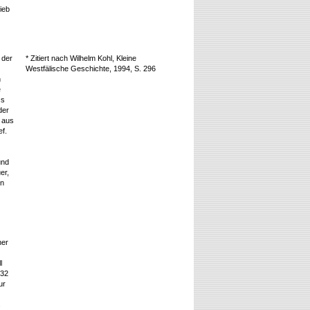
ieb
 der
* Zitiert nach Wilhelm Kohl, Kleine
Westfälische Geschichte, 1994, S. 296
n
e
ss
der
 aus
f.
und
er,
on
ner
l
932
ur
s