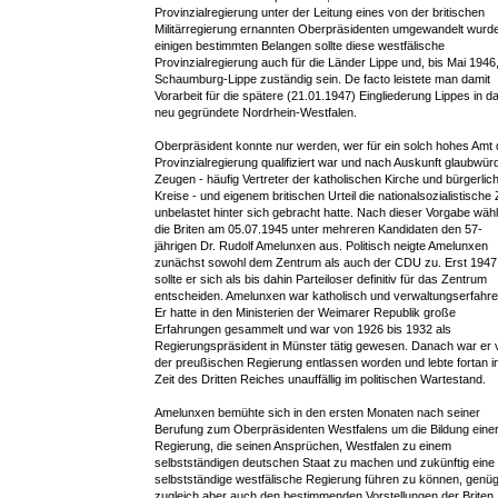
Provinzialregierung unter der Leitung eines von der britischen
Militärregierung ernannten Oberpräsidenten umgewandelt wurde
einigen bestimmten Belangen sollte diese westfälische
Provinzialregierung auch für die Länder Lippe und, bis Mai 1946
Schaumburg-Lippe zuständig sein. De facto leistete man damit
Vorarbeit für die spätere (21.01.1947) Eingliederung Lippes in d
neu gegründete Nordrhein-Westfalen.
Oberpräsident konnte nur werden, wer für ein solch hohes Amt 
Provinzialregierung qualifiziert war und nach Auskunft glaubwür
Zeugen - häufig Vertreter der katholischen Kirche und bürgerlic
Kreise - und eigenem britischen Urteil die nationalsozialistische 
unbelastet hinter sich gebracht hatte. Nach dieser Vorgabe wähl
die Briten am 05.07.1945 unter mehreren Kandidaten den 57-
jährigen Dr. Rudolf Amelunxen aus. Politisch neigte Amelunxen
zunächst sowohl dem Zentrum als auch der CDU zu. Erst 1947
sollte er sich als bis dahin Parteiloser definitiv für das Zentrum
entscheiden. Amelunxen war katholisch und verwaltungserfahre
Er hatte in den Ministerien der Weimarer Republik große
Erfahrungen gesammelt und war von 1926 bis 1932 als
Regierungspräsident in Münster tätig gewesen. Danach war er 
der preußischen Regierung entlassen worden und lebte fortan i
Zeit des Dritten Reiches unauffällig im politischen Wartestand.
Amelunxen bemühte sich in den ersten Monaten nach seiner
Berufung zum Oberpräsidenten Westfalens um die Bildung eine
Regierung, die seinen Ansprüchen, Westfalen zu einem
selbstständigen deutschen Staat zu machen und zukünftig eine
selbstständige westfälische Regierung führen zu können, genüg
zugleich aber auch den bestimmenden Vorstellungen der Briten