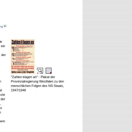
ang
ie
 ein
 der
"Zahlen klagen an" - Plakat der
n
Provinzialregierung Westfalen zu den
menschlichen Folgen des NS-Staats,
al
1947/1948
sste
 der
,
es
m
inem