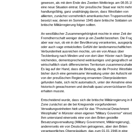
gewesen, als mit dem Ende des Zweiten Weltkriegs am 08.05.1
eine neue Situation eintrat. Der preußische Staat war nicht mehr
handlungsfähig, ganz unabhängig davon, dass Westfalen von
alliierten, zunächst vornehmlich amerikanischen Truppenverbä
besetzt war, denen im Sommer 1945 dann britische Soldaten un
britische Militärregierung folgen sollten.
An westfälischer Zusammengehörigkeit mochte in einer Zeit der
Fremdherrschaft weniger denn je ein Zweifel bestehen. Die Fra
aber war nun, ob ein in der Bevölkerung verankertes, ausgeprä
oder auch vage entwickeltes Gefühl der landsmannschaftlichen
Verbundenheit ausreichen mochte, um ein von Ahaus über
Tecklenburg nach Minden und von dort über Höxter nach Siege
reichendes, dementsprechend weiträumiges und geografisch w
wirtschaftlich stark differenziertes Territorium zusammenzuhalte
Es lag auf der Hand, dass die Bindung, die die Provinz Westfale
bisher durch eine gemeinsame Verwaltung unter der Aufsicht ei
von der preußischen Regierung ernannten Oberpräsidenten
gefunden hatte, sich nicht automatisch, unter der Annahme eine
historisch gewachsenen und deshalb quasi unverrückbaren Einh
erhalten musste.
Entscheidend wurde, dass sich die britische Militärregierung in i
Zone zunächst an die bei Kriegsende vorgefundenen
Verwaltungseinheiten hielt und für das "Provincial Detachment
Westphalia" in Münster einen eigenen "Military Governor" einset
Ihm unterstand einerseits eine von den Briten gestellte
Besatzungsverwaltung (Military Government, Militärregierung),
andererseits ein von Deutschen getragenes, aber den Briten
verantwortliches Oberpräsidium, das zum 01.01.1946 in eine