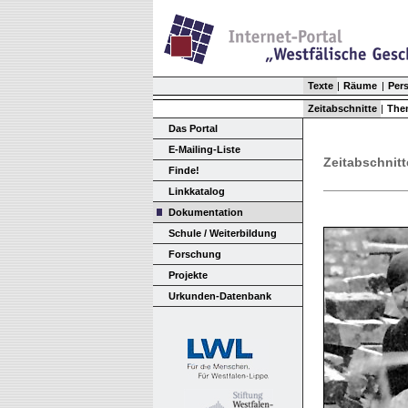
Texte
|
Räume
|
Per
Zeitabschnitte
|
The
Das Portal
E-Mailing-Liste
Zeitabschnitt
Finde!
Linkkatalog
Dokumentation
Schule / Weiterbildung
Forschung
Projekte
Urkunden-Datenbank