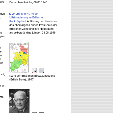
945
Deutschen Reichs, 08.05.1945
nden
Verordnung Nr. 46 der
d
Militärregierung im Britischen
Kontrollgebiet
: Auflösung der Provinzen
des ehemaligen Landes Preußen in der
Britischen Zone und ihre Neubildung
ge
als selbstständige Länder, 23.08.1946
gtes
n
ie
n.
n
nes
r
eit,
Karte der Britischen Besatzungszone
(British Zone), 1947
hrer
zte.