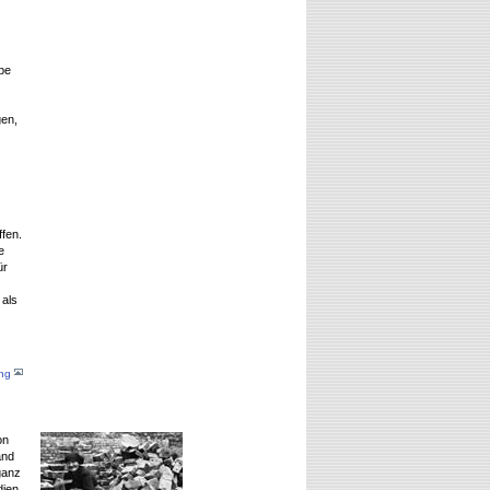
be
gen,
ffen.
e
ür
 als
ang
on
and
ganz
dien