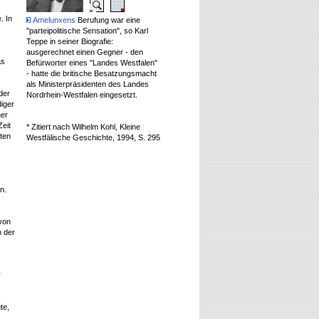
. In
Amelunxens
Berufung war eine
"parteipolitische Sensation", so Karl
,
Teppe in seiner Biografie:
ausgerechnet einen Gegner - den
as
Befürworter eines "Landes Westfalen"
- hatte die britische Besatzungsmacht
als Ministerpräsidenten des Landes
der
Nordrhein-Westfalen eingesetzt.
diger
her
Zeit
* Zitiert nach Wilhelm Kohl, Kleine
ten
Westfälische Geschichte, 1994, S. 295
n.
von
n der
r
te,