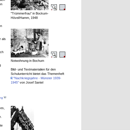
en
"Trümmerfrau" in Bockum-
Hövel/Hamm, 1948
en
 als
och
Notwohnung in Bochum
g
Bild- und Textmaterialien für den
Schulunterricht bietet das Themenheft
"Nachkriegsjahre - Münster 1939-
1945"
von Josef Santel
ang
es,
e.
te