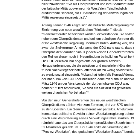
nicht zuwiderlief. "Sie als Oberpräsident und ihre Beamten" schr
der britische Militärgouverneur für Westfalen, "sind lediglich
ausführende Behörde, die zur Ausführung der Anweisungen der
Militärregierung eingesetzt ist".*
Anfang Januar 1946 zeigte sich die britische Militärregierung mit
Einrichtung von neun westfälischen "Ministerien", die als
"Generalreferate" bezeichnet wurden, einverstanden. Sie sollte
neben dem Oberpräsidenten und seinem ständigen Vertreter di
erste westfälische Regierung überhaupt bilden. Auffällig war, da
zwar der Stellvertreter Amelunxens der CDU nahe stand, dass 
Oberpräsident darüber hinaus jedoch keinen Generalreferenten
den Reihen dieser noch in Neugründung befindlichen Partei berie
Die CDU erschien ihm angesichts der großen sozialen
Herausforderungen, die die geistigen und materiellen Nöte der
frühen Nachkriegszeit boten, offenbar als zu wenig solidarisch 
zu wenig sozial eingestellt. Mokant hat jedenfalls Konrad Adenau
der nach 1945 die CDU der britischen Zone mit aufbaute und v
März 1946 an der Vorsitzende der dort errichteten CDU war,
bemerkt: "Herr Amelunxen, Sie sind ein Sozialist mit gewissen
weltanschaulichen Vorbehalten"*.
Von den neun Generalreferenten des neuen westfälischen
Oberpräsidiums zählten vier zum Zentrum, drei zur SPD und ei
zu den Liberalen. Ein Generalreferent war parteilos. Amelunxen
konnte das politische Gewicht seiner Westfalenregierung schnel
durch eine Vergrößerung seines Verwaltungsstabes stärken. 1
nämlich hatte das alte Oberpräsidium preußischen Zuschnitts n
32 Mitarbeiter gezählt. Im Juni 1946 sollte die Verwaltung der
"Provinz Westfalen", des gedachten "Westfalen-Staates" bereit