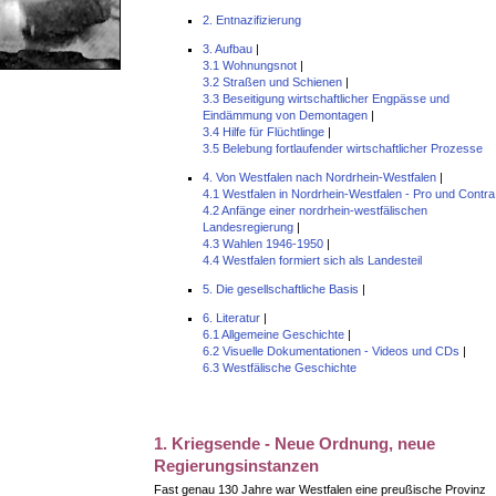
2. Entnazifizierung
3. Aufbau
|
3.1 Wohnungsnot
|
3.2 Straßen und Schienen
|
3.3 Beseitigung wirtschaftlicher Engpässe und
Eindämmung von Demontagen
|
3.4 Hilfe für Flüchtlinge
|
3.5 Belebung fortlaufender wirtschaftlicher Prozesse
4. Von Westfalen nach Nordrhein-Westfalen
|
4.1 Westfalen in Nordrhein-Westfalen - Pro und Contra
4.2 Anfänge einer nordrhein-westfälischen
Landesregierung
|
4.3 Wahlen 1946-1950
|
4.4 Westfalen formiert sich als Landesteil
5. Die gesellschaftliche Basis
|
6. Literatur
|
6.1 Allgemeine Geschichte
|
6.2 Visuelle Dokumentationen - Videos und CDs
|
6.3 Westfälische Geschichte
1. Kriegsende - Neue Ordnung, neue
Regierungsinstanzen
Fast genau 130 Jahre war Westfalen eine preußische Provinz