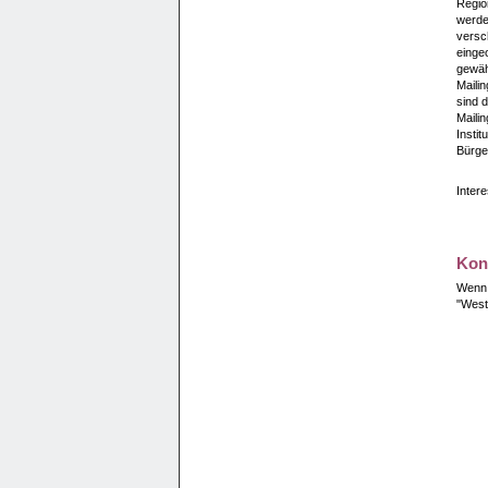
Regio
werde
versc
eingeo
gewähr
Mailin
sind d
Mailin
Instit
Bürge
Intere
Kon
Wenn 
"West