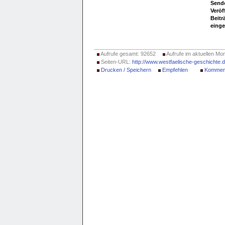
Sende
Veröf
Beitr
einge
Aufrufe gesamt: 92652
Aufrufe im aktuellen Mon
Seiten-URL:
http://www.westfaelische-geschichte.
Drucken / Speichern
Empfehlen
Kommen