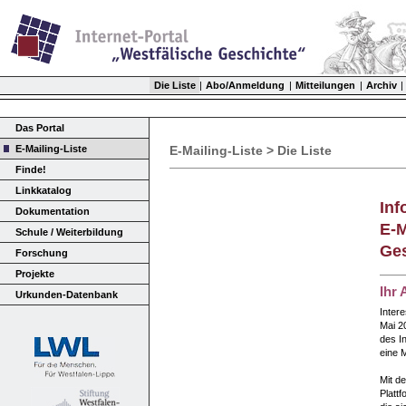
Die Liste
|
Abo/Anmeldung
|
Mitteilungen
|
Archiv
|
Das Portal
E-Mailing-Liste
E-Mailing-Liste > Die Liste
Finde!
Linkkatalog
Inf
Dokumentation
E-M
Schule / Weiterbildung
Ges
Forschung
Projekte
Ihr 
Urkunden-Datenbank
Inter
Mai 20
des In
eine M
Mit de
Platt