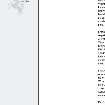
die s
Westf
Liste
und W
bezieh
zu ve
sonde
Liste.
Entsp
Aspek
Ausst
Tagun
Stelle
Die Li
sonde
Neuhei
mit d
stellt.
Infolg
Abonn
histor
Wisse
Mitarb
sowie
Schul
was si
Die E-