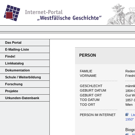
Das Portal
E-Mailing-Liste
PERSON
Finde!
Linkkatalog
Dokumentation
FAMILIE
Reden
VORNAME
Friedr
Schule / Weiterbildung
Forschung
GESCHLECHT
männl
GEBURT DATUM
1804-
Projekte
GEBURT ORT
Gut W
Urkunden-Datenbank
TOD DATUM
1857-
TOD ORT
Wien
PERSON IM INTERNET
Li
1950"
Biogr