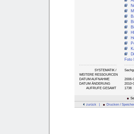
A
N
M
B
B
B
H
H
P
K
D
Foto
SYSTEMATIK /
Sachg
WEITERE RESSOURCEN
DATUM AUFNAHME
2006-
DATUM ÄNDERUNG
2010-
AUFRUFE GESAMT
1738
Se
zurück |
Drucken / Speiche