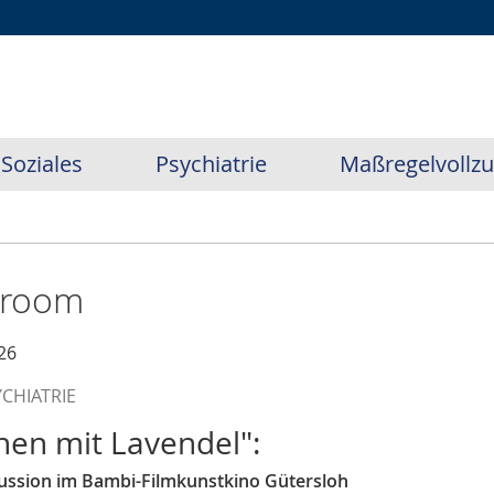
Soziales
Psychiatrie
Maßregelvollz
sroom
26
YCHIATRIE
hen mit Lavendel":
ussion im Bambi-Filmkunstkino Gütersloh