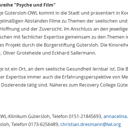
sreihe "Psyche und Film"
ge Gütersloh-OWL kommt in die Stadt und präsentiert in 
egelmäßigen Abständen Filme zu Themen der seelischen und
 Hoffnung und der Zuversicht. Im Anschluss an den jeweili
schen mit fachlicher Expertise gemeinsam zu den Themen
es Projekt durch die Bürgerstiftung Gütersloh. Die Kinoreihe
 Oliver Groteheide und Eckhard Sallermann.
e ist ein Ort, an dem seelische Gesundheit lernbar ist. Die 
ler Expertise immer auch die Erfahrungsperspektive von M
s Dozierende tätig sind. Näheres zum Recovery College Güt
WL-Klinikum Gütersloh, Telefon 0151-21845693,
annacelina
sloh, Telefon 0173-6256489,
christian.dresmann@lwl.org