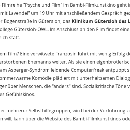
e Filmreihe "Psyche und Film" im Bambi-Filmkunstkino geht 
 mit Lavendel" um 19 Uhr mit anschließendem Gespräch gez
er Bogenstraße in Gütersloh, das
Klinikum Gütersloh des 
llege Gütersloh-OWL. Im Anschluss an den Film findet eine
ich statt.
m Film? Eine verwitwete Französin führt mit wenig Erfolg d
erstorbenen Ehemanns weiter. Als sie einen eigenbrötleris
r am Asperger-Syndrom leidende Computerfreak entpuppt si
 sommerwarme Komödie plädiert mit unterhaltsamen Dialoge
enüber Menschen, die "anders" sind. Sozialkritische Töne 
des Gefühlskinos.
iter mehrerer Selbsthilfegruppen, wird bei der Vorführung
in will, kann über die Website des Bambi-Filmkunstkinos o