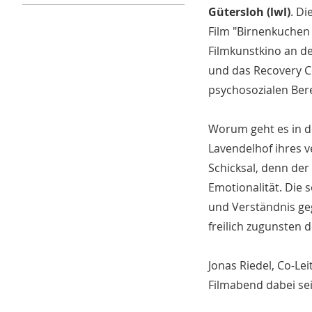
Gütersloh (lwl)
. Di
Film "Birnenkuchen
Filmkunstkino an d
und das Recovery Co
psychosozialen Bere
Worum geht es in de
Lavendelhof ihres v
Schicksal, denn de
Emotionalität. Die
und Verständnis geg
freilich zugunsten 
Jonas Riedel, Co-Le
Filmabend dabei se