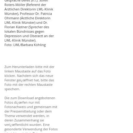
Gespräche bereit (v.l.): Sören
Roters-Möller (Referent der
Ärztlichen Direktorin LWL-Klinik
Münster), Professor Dr. Patricia
Ohrmann (Ärztliche Direktorin
LWL-Klinik Münster) und Dr.
Florian Kästner (Sprecher des
lokalen Bündnisses gegen
Depression und Oberarzt an der
LWL-Klinik Münster).
Foto: LWL/Barbara Köhling
Zum Herunterladen bitte mit der
linken Maustaste auf das Foto
klicken. Nachdem sich das neue
Fenster geï¿œffnet hat, bitte das
Foto mit der rechten Maustaste
speichern.
Die zum Download angebotenen
Fotos dï¿œrfen nur mit
Fotonachweis und gemeinsam mit
der Pressemitteilung oder dem
Thema verwendet werden, in
deren Zusammenhang sie
verï¿œffentlicht wurden. Eine
gesonderte Verwendung der Fotos