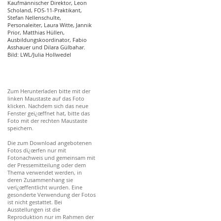
Kaufmännischer Direktor, Leon
Scholand, FOS-11-Praktikant,
Stefan Nellenschulte,
Personaleiter, Laura Witte, Jannik
Prior, Matthias Hüllen,
Ausbildungskoordinator, Fabio
Asshauer und Dilara Gülbahar.
Bild: LWL/Julia Hollwedel
Zum Herunterladen bitte mit der
linken Maustaste auf das Foto
klicken. Nachdem sich das neue
Fenster geï¿œffnet hat, bitte das
Foto mit der rechten Maustaste
speichern.
Die zum Download angebotenen
Fotos dï¿œrfen nur mit
Fotonachweis und gemeinsam mit
der Pressemitteilung oder dem
Thema verwendet werden, in
deren Zusammenhang sie
verï¿œffentlicht wurden. Eine
gesonderte Verwendung der Fotos
ist nicht gestattet. Bei
Ausstellungen ist die
Reproduktion nur im Rahmen der