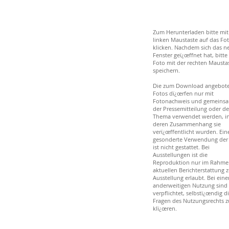
Zum Herunterladen bitte mit
linken Maustaste auf das Fo
klicken. Nachdem sich das n
Fenster geï¿œffnet hat, bitte
Foto mit der rechten Mausta
speichern.
Die zum Download angebot
Fotos dï¿œrfen nur mit
Fotonachweis und gemeinsa
der Pressemitteilung oder d
Thema verwendet werden, i
deren Zusammenhang sie
verï¿œffentlicht wurden. Ein
gesonderte Verwendung der
ist nicht gestattet. Bei
Ausstellungen ist die
Reproduktion nur im Rahme
aktuellen Berichterstattung z
Ausstellung erlaubt. Bei eine
anderweitigen Nutzung sind 
verpflichtet, selbstï¿œndig d
Fragen des Nutzungsrechts z
klï¿œren.