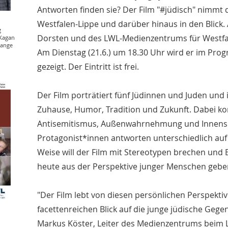
Antworten finden sie? Der Film "#jüdisch" nimmt 
Westfalen-Lippe und darüber hinaus in den Blick
g
Dorsten und des LWL-Medienzentrums für Westfal
 Kagan
hange
Am Dienstag (21.6.) um 18.30 Uhr wird er im Pr
gezeigt. Der Eintritt ist frei.
Der Film porträtiert fünf Jüdinnen und Juden und i
Zuhause, Humor, Tradition und Zukunft. Dabei k
Antisemitismus, Außenwahrnehmung und Innensich
Protagonist*innen antworten unterschiedlich auf 
Weise will der Film mit Stereotypen brechen und E
heute aus der Perspektive junger Menschen gebe
"Der Film lebt von diesen persönlichen Perspektiv
facettenreichen Blick auf die junge jüdische Gege
Markus Köster, Leiter des Medienzentrums beim L