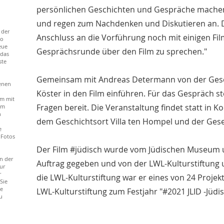
persönlichen Geschichten und Gespräche machen d
und regen zum Nachdenken und Diskutieren an. D
 der
Anschluss an die Vorführung noch mit einigen Fi
to
eue
Gesprächsrunde über den Film zu sprechen."
 das
ste
Gemeinsam mit Andreas Determann von der Gesells
enen
Köster in den Film einführen. Für das Gespräch s
m mit
Fragen bereit. Die Veranstaltung findet statt in
em
n
dem Geschichtsort Villa ten Hompel und der Gesel
e
 Fotos
Der Film #jüdisch wurde vom Jüdischen Museum 
n der
Auftrag gegeben und von der LWL-Kulturstiftung u
ur
r
die LWL-Kulturstiftung war er eines von 24 Proj
Sie
ie
LWL-Kulturstiftung zum Festjahr "#2021 JLID -Jüd
u