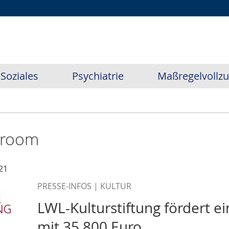
Soziales
Psychiatrie
Maßregelvollz
sroom
21
PRESSE-INFOS | KULTUR
LWL-Kulturstiftung fördert e
mit 35.800 Euro