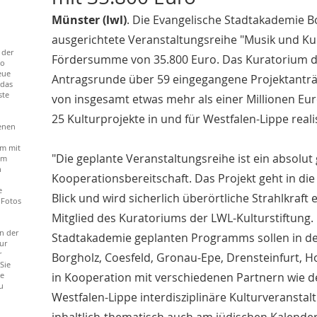
Münster (lwl)
. Die Evangelische Stadtakademie Bo
ausgerichtete Veranstaltungsreihe "Musik und Ku
 der
Fördersumme von 35.800 Euro. Das Kuratorium der
to
eue
Antragsrunde über 59 eingegangene Projektantr
 das
ste
von insgesamt etwas mehr als einer Millionen Euro
25 Kulturprojekte in und für Westfalen-Lippe rea
enen
m mit
"Die geplante Veranstaltungsreihe ist ein absolut
em
n
Kooperationsbereitschaft. Das Projekt geht in di
e
Blick und wird sicherlich überörtliche Strahlkraft 
 Fotos
Mitglied des Kuratoriums der LWL-Kulturstiftung
n der
Stadtakademie geplanten Programms sollen in de
ur
r
Borgholz, Coesfeld, Gronau-Epe, Drensteinfurt,
Sie
ie
in Kooperation mit verschiedenen Partnern wie 
u
Westfalen-Lippe interdisziplinäre Kulturveransta