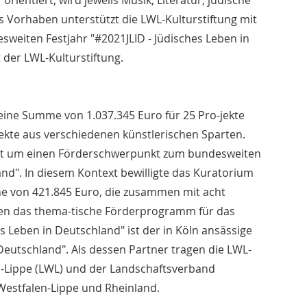
rientiert, wird jeweils Musik, Literatur, jüdische
 Vorhaben unterstützt die LWL-Kulturstiftung mit
esweiten Festjahr "#2021JLID - Jüdisches Leben in
der LWL-Kulturstiftung.
eine Summe von 1.037.345 Euro für 25 Pro-jekte
jekte aus verschiedenen künstlerischen Sparten.
keit um einen Förderschwerpunkt zum bundesweiten
and". In diesem Kontext bewilligte das Kuratorium
he von 421.845 Euro, die zusammen mit acht
gen das thema-tische Förderprogramm für das
hes Leben in Deutschland" ist der in Köln ansässige
 Deutschland". Als dessen Partner tragen die LWL-
n-Lippe (LWL) und der Landschaftsverband
Westfalen-Lippe und Rheinland.