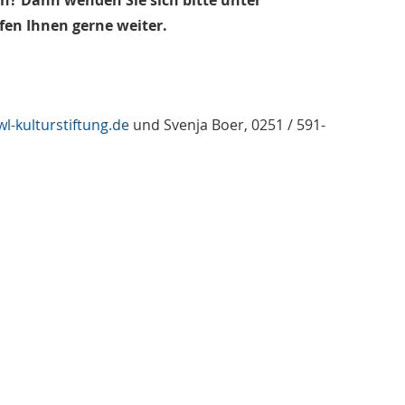
? Dann wenden Sie sich bitte unter
lfen Ihnen gerne weiter.
l-kulturstiftung.de
und Svenja Boer, 0251 / 591-