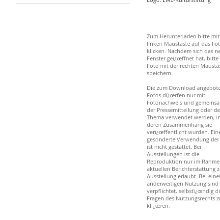
Zum Herunterladen bitte mit
linken Maustaste auf das Fo
klicken. Nachdem sich das n
Fenster geï¿œffnet hat, bitte
Foto mit der rechten Mausta
speichern.
Die zum Download angebot
Fotos dï¿œrfen nur mit
Fotonachweis und gemeinsa
der Pressemitteilung oder d
Thema verwendet werden, i
deren Zusammenhang sie
verï¿œffentlicht wurden. Ein
gesonderte Verwendung der
ist nicht gestattet. Bei
Ausstellungen ist die
Reproduktion nur im Rahme
aktuellen Berichterstattung z
Ausstellung erlaubt. Bei eine
anderweitigen Nutzung sind 
verpflichtet, selbstï¿œndig d
Fragen des Nutzungsrechts z
klï¿œren.