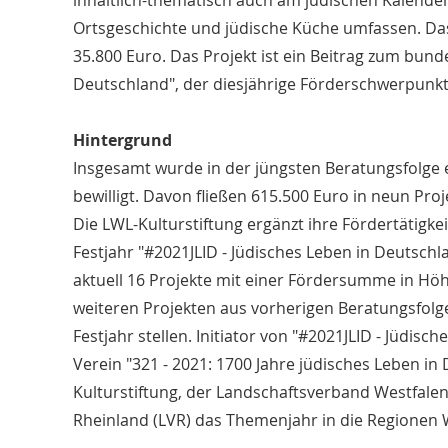
inhaltlich-thematisch auch am jüdischen Kalender o
Ortsgeschichte und jüdische Küche umfassen. Das
35.800 Euro. Das Projekt ist ein Beitrag zum bund
Deutschland", der diesjährige Förderschwerpunkt 
Hintergrund
Insgesamt wurde in der jüngsten Beratungsfolge 
bewilligt. Davon fließen 615.500 Euro in neun Pro
Die LWL-Kulturstiftung ergänzt ihre Fördertätig
Festjahr "#2021JLID - Jüdisches Leben in Deutschl
aktuell 16 Projekte mit einer Fördersumme in Hö
weiteren Projekten aus vorherigen Beratungsfol
Festjahr stellen. Initiator von "#2021JLID - Jüdisc
Verein "321 - 2021: 1700 Jahre jüdisches Leben in
Kulturstiftung, der Landschaftsverband Westfale
Rheinland (LVR) das Themenjahr in die Regionen 