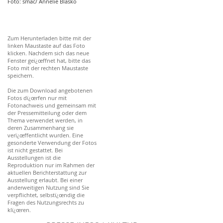
Foto: smac/ Annelie Blasko
Zum Herunterladen bitte mit der
linken Maustaste auf das Foto
klicken. Nachdem sich das neue
Fenster geï¿œffnet hat, bitte das
Foto mit der rechten Maustaste
speichern.
Die zum Download angebotenen
Fotos dï¿œrfen nur mit
Fotonachweis und gemeinsam mit
der Pressemitteilung oder dem
Thema verwendet werden, in
deren Zusammenhang sie
verï¿œffentlicht wurden. Eine
gesonderte Verwendung der Fotos
ist nicht gestattet. Bei
Ausstellungen ist die
Reproduktion nur im Rahmen der
aktuellen Berichterstattung zur
Ausstellung erlaubt. Bei einer
anderweitigen Nutzung sind Sie
verpflichtet, selbstï¿œndig die
Fragen des Nutzungsrechts zu
klï¿œren.