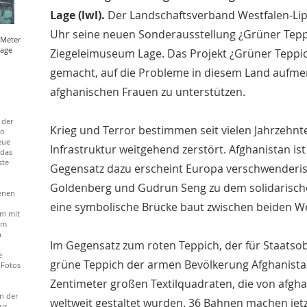
Lage (lwl).
Der Landschaftsverband Westfalen-Lip
Uhr seine neuen Sonderausstellung ¿Grüner Tepp
 Meter
Lage
Ziegeleimuseum Lage. Das Projekt ¿Grüner Teppich
gemacht, auf die Probleme in diesem Land aufm
afghanischen Frauen zu unterstützen.
 der
Krieg und Terror bestimmen seit vielen Jahrzehnte
to
eue
Infrastruktur weitgehend zerstört. Afghanistan is
 das
ste
Gegensatz dazu erscheint Europa verschwenderisc
Goldenberg und Gudrun Seng zu dem solidarischen
enen
eine symbolische Brücke baut zwischen beiden We
m mit
em
n
Im Gegensatz zum roten Teppich, der für Staatsobe
e
grüne Teppich der armen Bevölkerung Afghanistan
 Fotos
Zentimeter großen Textilquadraten, die von afg
n der
weltweit gestaltet wurden. 36 Bahnen machen je
ur