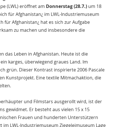
pe (LWL) eröffnet am
Donnerstag (28.7.)
um 18
ich für Afghanistan¿ im LWL-Industriemuseum
 für Afghanistan¿ hat es sich zur Aufgabe
erksam zu machen und insbesondere die
n das Leben in Afghanistan. Heute ist die
t ein karges, überwiegend graues Land. Im
h grün. Dieser Kontrast inspirierte 2006 Pascale
 Kunstprojekt. Eine textile Mitmachaktion, die
lten.
rhäupter und Filmstars ausgerollt wird, ist der
s gewidmet. Er besteht aus vielen 15 x 15
hanischen Frauen und hunderten Unterstützern
tzt im LWL-Industriemuseum Ziegeleimuseum Lage