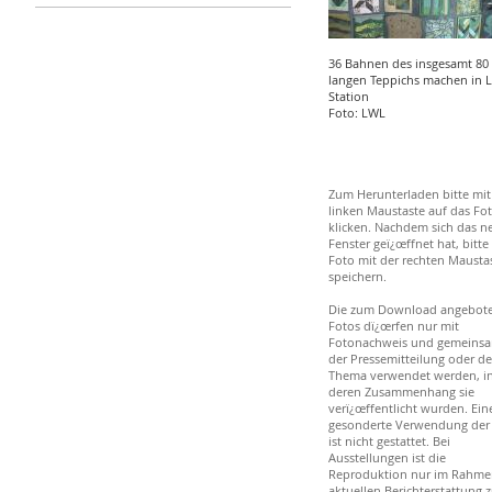
36 Bahnen des insgesamt 80
langen Teppichs machen in 
Station
Foto: LWL
Zum Herunterladen bitte mit
linken Maustaste auf das Fo
klicken. Nachdem sich das n
Fenster geï¿œffnet hat, bitte
Foto mit der rechten Mausta
speichern.
Die zum Download angebot
Fotos dï¿œrfen nur mit
Fotonachweis und gemeinsa
der Pressemitteilung oder d
Thema verwendet werden, i
deren Zusammenhang sie
verï¿œffentlicht wurden. Ein
gesonderte Verwendung der
ist nicht gestattet. Bei
Ausstellungen ist die
Reproduktion nur im Rahme
aktuellen Berichterstattung z