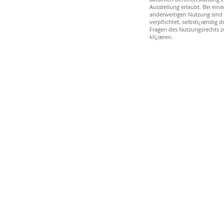
Ausstellung erlaubt. Bei eine
anderweitigen Nutzung sind 
verpflichtet, selbstï¿œndig d
Fragen des Nutzungsrechts z
klï¿œren.