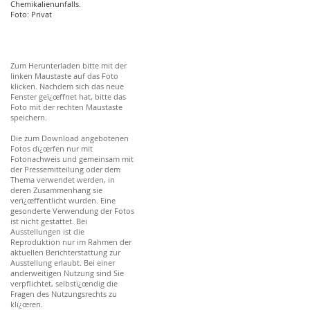
Chemikalienunfalls.
Foto: Privat
Zum Herunterladen bitte mit der
linken Maustaste auf das Foto
klicken. Nachdem sich das neue
Fenster geï¿œffnet hat, bitte das
Foto mit der rechten Maustaste
speichern.
Die zum Download angebotenen
Fotos dï¿œrfen nur mit
Fotonachweis und gemeinsam mit
der Pressemitteilung oder dem
Thema verwendet werden, in
deren Zusammenhang sie
verï¿œffentlicht wurden. Eine
gesonderte Verwendung der Fotos
ist nicht gestattet. Bei
Ausstellungen ist die
Reproduktion nur im Rahmen der
aktuellen Berichterstattung zur
Ausstellung erlaubt. Bei einer
anderweitigen Nutzung sind Sie
verpflichtet, selbstï¿œndig die
Fragen des Nutzungsrechts zu
klï¿œren.