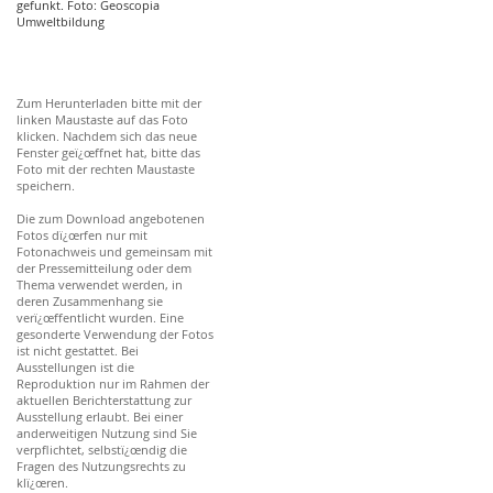
gefunkt. Foto: Geoscopia
Umweltbildung
Zum Herunterladen bitte mit der
linken Maustaste auf das Foto
klicken. Nachdem sich das neue
Fenster geï¿œffnet hat, bitte das
Foto mit der rechten Maustaste
speichern.
Die zum Download angebotenen
Fotos dï¿œrfen nur mit
Fotonachweis und gemeinsam mit
der Pressemitteilung oder dem
Thema verwendet werden, in
deren Zusammenhang sie
verï¿œffentlicht wurden. Eine
gesonderte Verwendung der Fotos
ist nicht gestattet. Bei
Ausstellungen ist die
Reproduktion nur im Rahmen der
aktuellen Berichterstattung zur
Ausstellung erlaubt. Bei einer
anderweitigen Nutzung sind Sie
verpflichtet, selbstï¿œndig die
Fragen des Nutzungsrechts zu
klï¿œren.