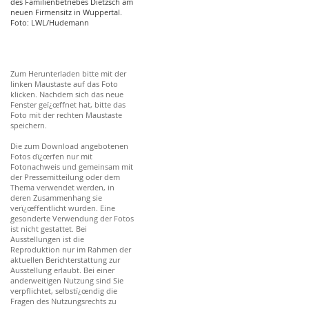
des Familienbetriebes Dietzsch am
neuen Firmensitz in Wuppertal.
Foto: LWL/Hudemann
Zum Herunterladen bitte mit der
linken Maustaste auf das Foto
klicken. Nachdem sich das neue
Fenster geï¿œffnet hat, bitte das
Foto mit der rechten Maustaste
speichern.
Die zum Download angebotenen
Fotos dï¿œrfen nur mit
Fotonachweis und gemeinsam mit
der Pressemitteilung oder dem
Thema verwendet werden, in
deren Zusammenhang sie
verï¿œffentlicht wurden. Eine
gesonderte Verwendung der Fotos
ist nicht gestattet. Bei
Ausstellungen ist die
Reproduktion nur im Rahmen der
aktuellen Berichterstattung zur
Ausstellung erlaubt. Bei einer
anderweitigen Nutzung sind Sie
verpflichtet, selbstï¿œndig die
Fragen des Nutzungsrechts zu