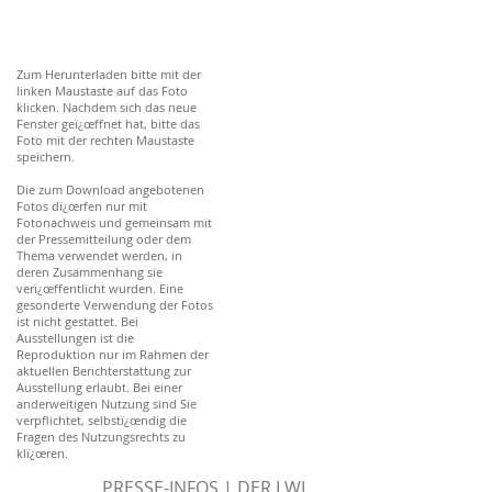
Zum Herunterladen bitte mit der
linken Maustaste auf das Foto
klicken. Nachdem sich das neue
Fenster geï¿œffnet hat, bitte das
Foto mit der rechten Maustaste
speichern.
Die zum Download angebotenen
Fotos dï¿œrfen nur mit
Fotonachweis und gemeinsam mit
der Pressemitteilung oder dem
Thema verwendet werden, in
deren Zusammenhang sie
verï¿œffentlicht wurden. Eine
gesonderte Verwendung der Fotos
ist nicht gestattet. Bei
Ausstellungen ist die
Reproduktion nur im Rahmen der
aktuellen Berichterstattung zur
Ausstellung erlaubt. Bei einer
anderweitigen Nutzung sind Sie
verpflichtet, selbstï¿œndig die
Fragen des Nutzungsrechts zu
klï¿œren.
PRESSE-INFOS | DER LWL