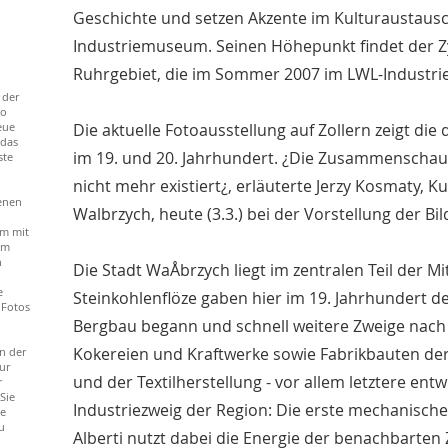
Geschichte und setzen Akzente im Kulturaustaus
Industriemuseum. Seinen Höhepunkt findet der Zy
Ruhrgebiet, die im Sommer 2007 im LWL-Industr
 der
to
eue
Die aktuelle Fotoausstellung auf Zollern zeigt d
 das
im 19. und 20. Jahrhundert. ¿Die Zusammenschau i
ste
nicht mehr existiert¿, erläuterte Jerzy Kosmaty,
enen
Walbrzych, heute (3.3.) bei der Vorstellung der Bi
m mit
em
n
Die Stadt WaÅbrzych liegt im zentralen Teil der M
e
Steinkohlenflöze gaben hier im 19. Jahrhundert de
 Fotos
Bergbau begann und schnell weitere Zweige nach 
Kokereien und Kraftwerke sowie Fabrikbauten de
n der
ur
und der Textilherstellung - vor allem letztere en
r
Sie
Industriezweig der Region: Die erste mechanisc
ie
u
Alberti nutzt dabei die Energie der benachbarten