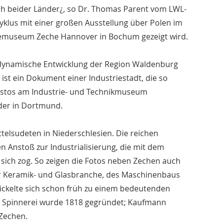
ch beider Länder¿, so Dr. Thomas Parent vom LWL-
klus mit einer großen Ausstellung über Polen im
iemuseum Zeche Hannover in Bochum gezeigt wird.
ie dynamische Entwicklung der Region Waldenburg
st ein Dokument einer Industriestadt, die so
 Kustos am Industrie- und Technikmuseum
lder in Dortmund.
ittelsudeten in Niederschlesien. Die reichen
n Anstoß zur Industrialisierung, die mit dem
sich zog. So zeigen die Fotos neben Zechen auch
r Keramik- und Glasbranche, des Maschinenbaus
twickelte sich schon früh zu einem bedeutenden
he Spinnerei wurde 1818 gegründet; Kaufmann
 Zechen.