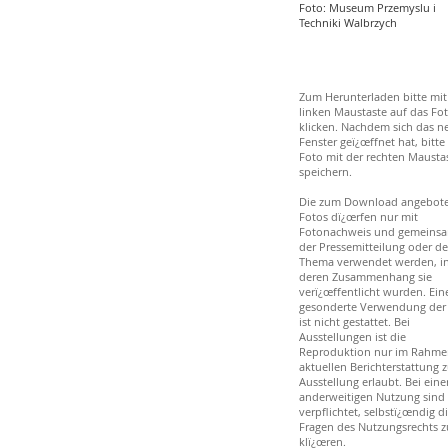
Foto: Museum Przemyslu i
Techniki Walbrzych
Zum Herunterladen bitte mit
linken Maustaste auf das Fo
klicken. Nachdem sich das n
Fenster geï¿œffnet hat, bitte
Foto mit der rechten Mausta
speichern.
Die zum Download angebot
Fotos dï¿œrfen nur mit
Fotonachweis und gemeinsa
der Pressemitteilung oder d
Thema verwendet werden, i
deren Zusammenhang sie
verï¿œffentlicht wurden. Ein
gesonderte Verwendung der
ist nicht gestattet. Bei
Ausstellungen ist die
Reproduktion nur im Rahme
aktuellen Berichterstattung z
Ausstellung erlaubt. Bei eine
anderweitigen Nutzung sind 
verpflichtet, selbstï¿œndig d
Fragen des Nutzungsrechts z
klï¿œren.