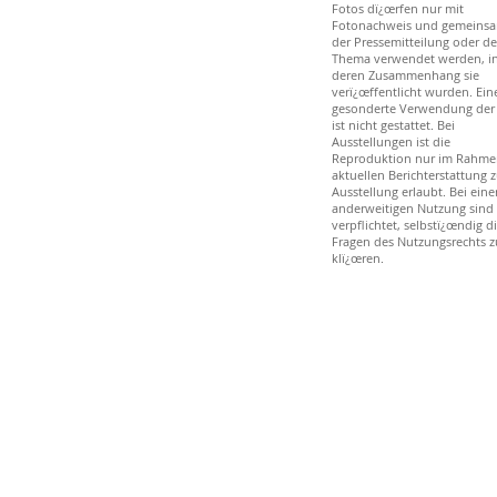
Fotos dï¿œrfen nur mit
Fotonachweis und gemeinsa
der Pressemitteilung oder d
Thema verwendet werden, i
deren Zusammenhang sie
verï¿œffentlicht wurden. Ein
gesonderte Verwendung der
ist nicht gestattet. Bei
Ausstellungen ist die
Reproduktion nur im Rahme
aktuellen Berichterstattung z
Ausstellung erlaubt. Bei eine
anderweitigen Nutzung sind 
verpflichtet, selbstï¿œndig d
Fragen des Nutzungsrechts z
klï¿œren.