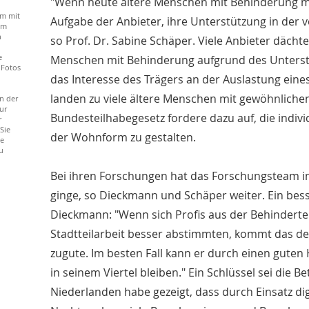
"Wenn heute ältere Menschen mit Behinderung me
m mit
Aufgabe der Anbieter, ihre Unterstützung in de
em
n
so Prof. Dr. Sabine Schäper. Viele Anbieter dächt
e
Menschen mit Behinderung aufgrund des Unterst
 Fotos
das Interesse des Trägers an der Auslastung eines
landen zu viele ältere Menschen mit gewöhnlichen
n der
ur
Bundesteilhabegesetz fordere dazu auf, die indi
r
Sie
der Wohnform zu gestalten.
ie
u
Bei ihren Forschungen hat das Forschungsteam in
ginge, so Dieckmann und Schäper weiter. Ein besse
Dieckmann: "Wenn sich Profis aus der Behinderten
Stadtteilarbeit besser abstimmten, kommt das d
zugute. Im besten Fall kann er durch einen guten
in seinem Viertel bleiben." Ein Schlüssel sei die B
Niederlanden habe gezeigt, dass durch Einsatz dig