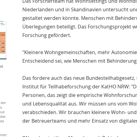
Das Forscherteam hat Wohnsettings und Wohndien
Niederlanden und in Skandinavien untersucht und 
gestaltet werden könnte. Menschen mit Behinder
Überlegungen beteiligt. Das Forschungsprojekt 
Forschung gefördert.
"Kleinere Wohngemeinschaften, mehr Autonomie d
Entscheidend sei, wie Menschen mit Behinderung s
it
Das fordere auch das neue Bundesteilhabgesetz, s
Institut für Teilhabeforschung der KatHO NRW: "
Personen, das zeigt die empirische Wohnforschung,
 der
und Lebensqualität aus. Wir müssen uns vom Woh
to
verabschieden. Wir brauchen kleinere Wohn- un
eue
 das
der Betreuerteams und mehr Einsatz von digitaler
ste
enen