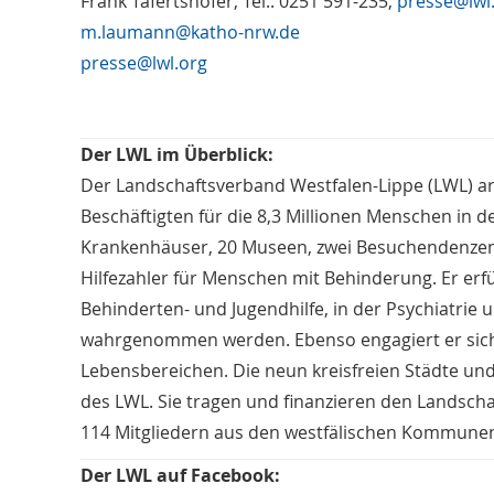
Frank Tafertshofer, Tel.: 0251 591-235,
presse@lwl
m.laumann@katho-nrw.de
presse@lwl.org
Der LWL im Überblick:
Der Landschaftsverband Westfalen-Lippe (LWL) a
Beschäftigten für die 8,3 Millionen Menschen in d
Krankenhäuser, 20 Museen, zwei Besuchendenzent
Hilfezahler für Menschen mit Behinderung. Er erfü
Behinderten- und Jugendhilfe, in der Psychiatrie u
wahrgenommen werden. Ebenso engagiert er sich fü
Lebensbereichen. Die neun kreisfreien Städte und 
des LWL. Sie tragen und finanzieren den Landsch
114 Mitgliedern aus den westfälischen Kommunen 
Der LWL auf Facebook: