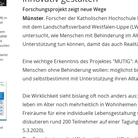
Forschungsprojekt zeigt neue Wege
Münster
. Forscher der Katholischen Hochschu
) in
it
mit dem Landschaftsverband Westfalen-Lippe (L
dem
untersucht, wie Menschen mit Behinderung im Alt
 NRW
it
Unterstützung tun können, damit das auch Realit
wollen
damit
nn.
Eine wichtige Erkenntnis des Projektes "MUTIG":
Menschen ohne Behinderung wollen: möglichst bis
und selbstbestimmt mit Unterstützung ihren Alltag
Die Wirklichkeit sieht bislang oft noch anders au
leben im Alter noch mehrheitlich in Wohnheimen
Freiräume für eine individuelle Lebensgestaltung 
diskutieren rund 200 Teilnehmer auf einer Tagun
it
5.3.2020).