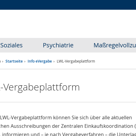
Zur
Zur
Zum
Hauptnavigation
Seitennavigation
Inhalt
Soziales
Psychiatrie
Maßregelvollz
n
Startseite
Info eVergabe
LWL-Vergabeplattform
-Vergabeplattform
 LWL-Vergabeplattform können Sie sich über alle aktuellen
ichen Ausschreibungen der Zentralen Einkaufskoordination 
 informieren und – je nach Vergabeverfahren – die Unterla