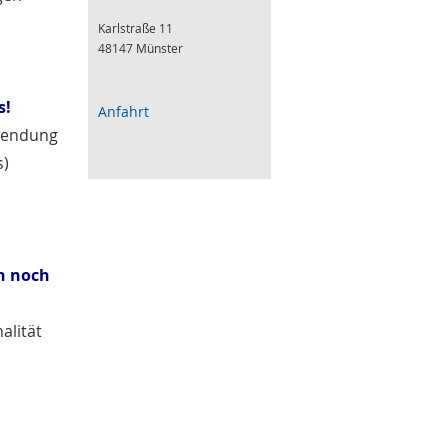
Karlstraße 11
48147 Münster
s!
Anfahrt
rwendung
s)
ch noch
alität