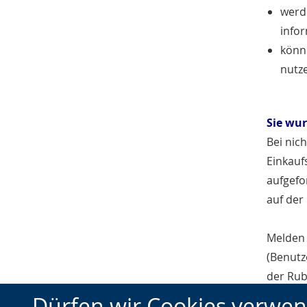
werd
infor
könne
nutz
Sie wur
Bei nic
Einkauf
aufgefo
auf der
Melden 
(Benutz
der Rub
Vergabe
Dürfen wir Cookies verwe