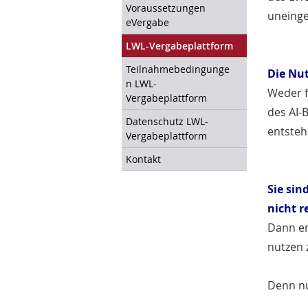
Voraussetzungen
uneinge
eVergabe
LWL-Vergabeplattform
Teilnahmebedingunge
Die Nut
n LWL-
Weder f
Vergabeplattform
des AI-
Datenschutz LWL-
entsteh
Vergabeplattform
Kontakt
Sie sin
nicht r
Dann em
nutzen 
Denn n