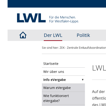
Der LWL
Politik
LWL-
Sie sind hier:
ZEK - Zentrale Einkaufskoordinatio
Startseite
Startseite
LWL
Wir über uns
Info eVergabe
Warum eVergabe
Auf der
Wie funktioniert
öffentl
eVergabe?
des LWL