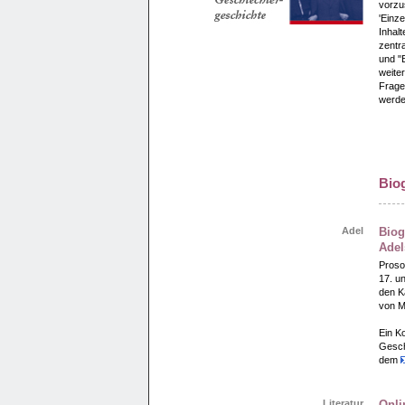
vorzus
'Einz
Inhalt
zentra
und "
weite
Frage
werde
Biog
Adel
Biog
Adel
Proso
17. un
den K
von M
Ein Ko
Gesch
dem
Literatur
Onli