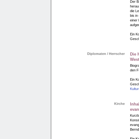
Der 
herau
die L
bis i
einer
aufg
Ein Ko
Gesch
Diplomaten / Herrscher
Die 
West
Biogr
den F
Ein Ko
Gesch
Kultu
Kirche
Inha
evan
Kurzb
Konsi
evang
Bernd
Ein Ko