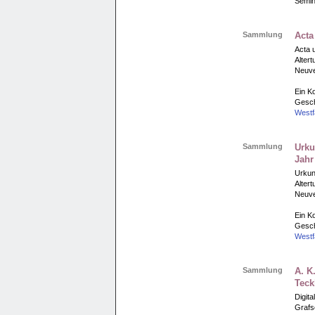
Semin
Sammlung
Acta
Acta 
Altert
Neuve
Ein Ko
Gesch
Westf
Sammlung
Urku
Jahr
Urkun
Altert
Neuve
Ein Ko
Gesch
Westf
Sammlung
A. K
Teck
Digita
Grafs