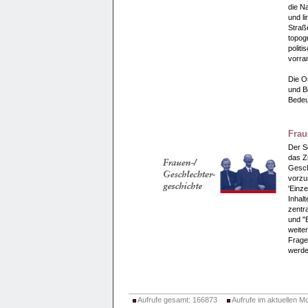
die N
und li
Straße
topogr
polit
vorra
Die O
und B
Bedeu
Frau
Der S
das Z
Gesch
vorzus
'Einz
Inhalt
zentra
und "
weite
Frage
werde
Aufrufe gesamt: 166873
Aufrufe im aktuellen M