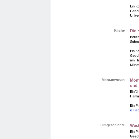
Ein Ko
Gesch
Unive
Kirche
Die 
Berich
Schre
Ein Ko
Gesch
am Hi
Münst
Montanwesen
Mont
und 
Einfü
Hamme
Ein Pr
Hist
Filmgeschichte
West
Ein P
Gesch