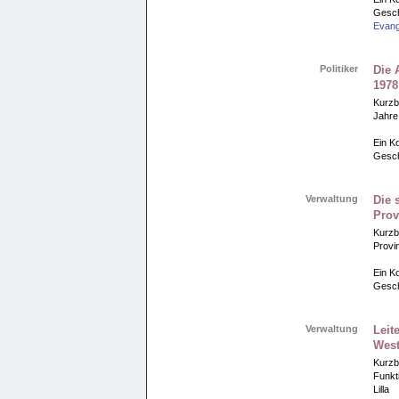
Gesch
Evang
Politiker
Die 
1978
Kurzb
Jahre
Ein Ko
Gesch
Verwaltung
Die 
Prov
Kurzb
Provi
Ein Ko
Gesch
Verwaltung
Leit
West
Kurzb
Funkt
Lilla