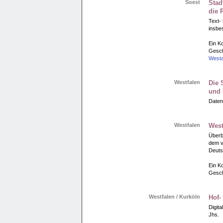
Soest
Stad
die 
Text- 
insbe
Ein Ko
Gesch
Westa
Westfalen
Die 
und 
Daten
Westfalen
West
Überbl
dem v
Deuts
Ein Ko
Gesch
Westfalen / Kurköln
Hof-
Digita
Jhs.