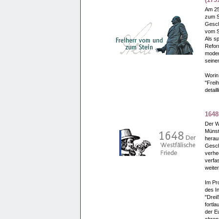
Am 25
zum S
Gesch
vom St
Als sp
Refor
moder
seine
Worin
"Frei
detail
1648
Der W
Münst
herau
Gesch
verhe
verfa
weite
Im Pr
des I
"Dreiß
fortla
der E