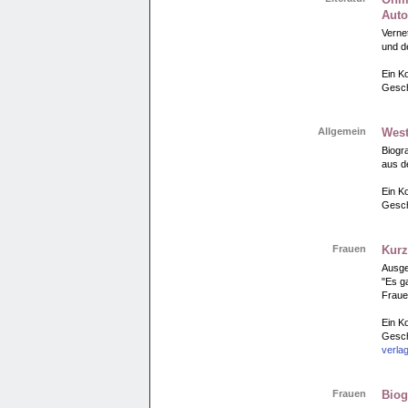
Auto
Verne
und d
Ein Ko
Gesch
Allgemein
West
Biogr
aus d
Ein Ko
Gesch
Frauen
Kurz
Ausge
"Es ga
Fraue
Ein Ko
Gesch
verl
Frauen
Biog