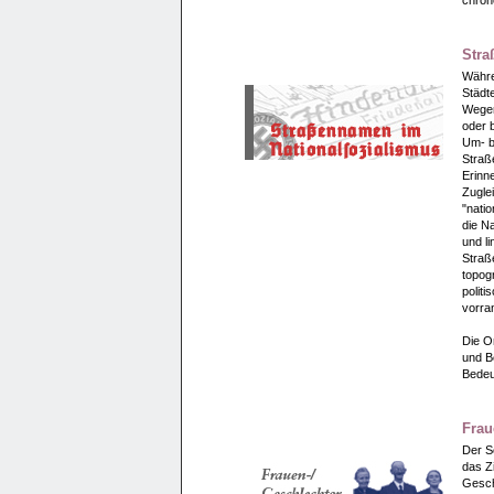
chron
Stra
Währe
Städt
Wegen 
oder 
Um- b
Straß
Erinn
Zuglei
"nati
die N
und li
Straße
topogr
polit
vorra
Die O
und B
Bedeu
Frau
Der S
das Z
Gesch