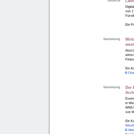
Gesetze
Land
Digit
von 1
Fürst
Ein Pr
Sammlung
Wirt
west
Auszü
wirts
Finan
Ein K
Ober
Sammlung
Der 
Arch
Exempl
in We
WWU M
von Me
Ein K
Westf
Abte