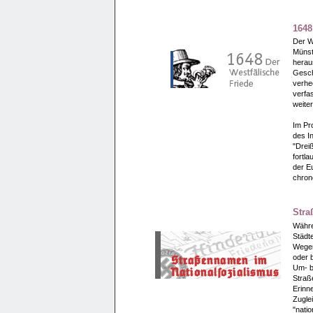
1648
Der W
Münst
herau
Gesch
verhe
verfa
weite
Im Pr
des I
"Dreiß
fortla
der E
chron
Stra
Währe
Städt
Wegen 
oder 
Um- b
Straß
Erinn
Zuglei
"nati