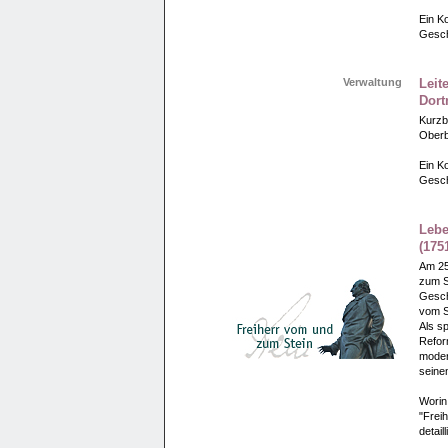
Ein Ko
Gesch
Verwaltung
Leit
Dort
Kurzb
Oberb
Ein Ko
Gesch
Lebe
(175
Am 25
zum S
Gesch
vom St
Als sp
Refor
moder
seine
Worin
"Frei
detail