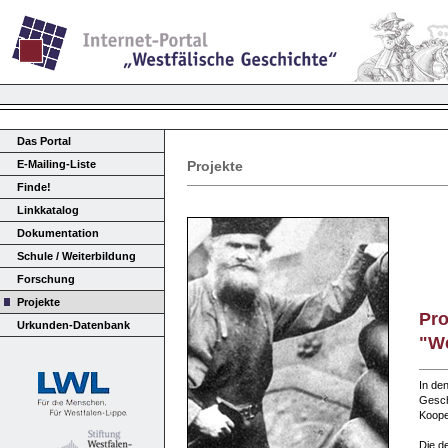
Das Portal
E-Mailing-Liste
Projekte
Finde!
Linkkatalog
Dokumentation
Schule / Weiterbildung
Forschung
Projekte
Pro
Urkunden-Datenbank
"We
In de
Geschi
Koope
Die de