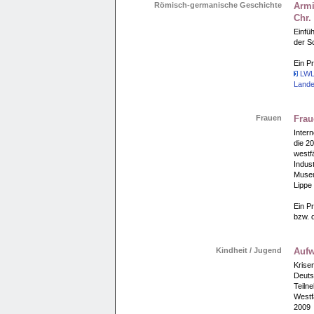
Römisch-germanische Geschichte
Armi
Chr.
Einfüh
der S
Ein Pr
LWL
Land
Frauen
Frau
Inter
die 2
westf
Indus
Museu
Lippe
Ein Pr
bzw. 
Kindheit / Jugend
Aufw
Krise
Deuts
Teiln
Westf
2009