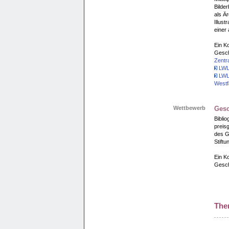
Bilde
als Är
Illus
einer
Ein Ko
Gesch
Zentr
LWL-
LWL
Westf
Wettbewerb
Gesc
Biblio
preis
des G
Stiftu
Ein Ko
Gesch
The