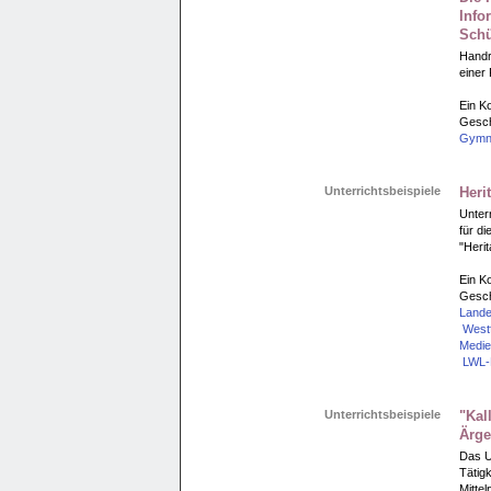
Info
Schü
Handr
einer
Ein Ko
Gesch
Gymn
Unterrichtsbeispiele
Heri
Unter
für di
"Heri
Ein Ko
Gesch
Land
Westf
Medie
LWL-M
Unterrichtsbeispiele
"Kal
Ärger
Das Un
Tätig
Mitte