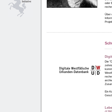
oder B
reche
Über d
Infor
Proje
Sch
Digi
Die "
zehnt
kommun
Westfa
reche
archi
Zusam
Ein Ko
Gesch
Lebe
(175