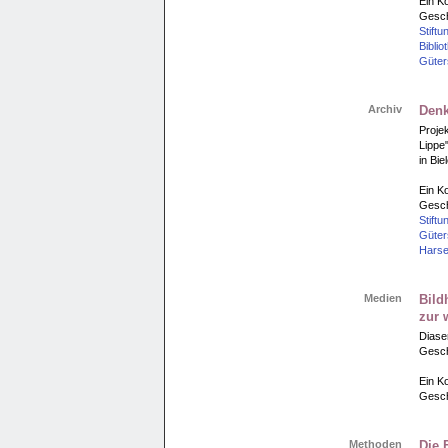
Ein Ko
Gesch
Stiftu
Biblio
Güter
Archiv
Denk
Projek
Lippe
in Bie
Ein Ko
Gesch
Stiftu
Güter
Harse
Medien
Bild
zur 
Diase
Geschi
Ein Ko
Gesch
Methoden
Die 