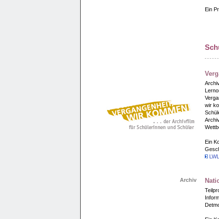
Ein Pr
Schu
Verg
Archi
Lernor
Vergan
wir ko
Schül
Archiv
Wettb
Ein Ko
Gesch
LWL-
Archiv
Nati
Teilpr
Inform
Detmo