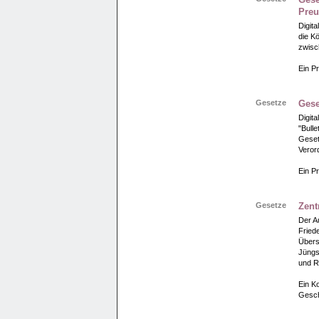
Pre
Digit
die K
zwisc
Ein Pr
Gesetze
Gese
Digit
"Bulle
Geset
Veror
Ein Pr
Gesetze
Zent
Der A
Fried
Übers
Jüngs
und R
Ein Ko
Gesch