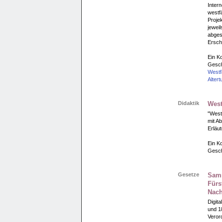
Intern
westf
Projek
jewei
abgesc
Ersch
Ein Ko
Gesch
Westf
Alter
Didaktik
West
"Westf
mit A
Erläu
Ein Ko
Gesch
Gesetze
Samm
Fürs
Nach
Digit
und 1
Veror