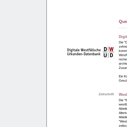
Quel
Digi
Die "
zehnt
kommun
Westfa
reche
archi
Zusam
Ein Ko
Gesch
Zeitschrift
West
Die "W
westfä
Abtei
Alter
Abteil
"Westf
zeitsc