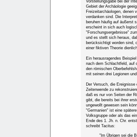
Vorstellungsgabe bei der In
Gebiet der Archäologie geeig
Freizeitarchäologen, denen 
verdanken sind. Die Interpr
beruhen häufig auf äußerst 
erscheint in sich auch logisc
"Forschungsergebnisse" zum
und es stellt sich heraus, da
berücksichtigt worden sind, d
einer fiktiven Theorie dienli
Ein herausragendes Beispiel d
nach dem Schlachtfeld, auf
den römischen Oberbefehlsha
mit seinen drei Legionen und
Der Versuch, die Ereignisse
Zeitenwende zu rekonstruiere
daß es nur von Seiten der Rö
gibt, die bereits bei ihrer e
ungewollt gewesen sein könn
"Germanien" ist eine spätere
Volksgruppe oder als das eine
Ende des 1. Jh. n. Chr. ents
schreibt Tacitus:
"lm Übrigen sei die 