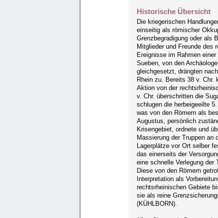
Historische Übersicht
Die kriegerischen Handlungen
einseitig als römischer Okku
Grenzbegradigung oder als B
Mitglieder und Freunde des 
Ereignisse im Rahmen einer
Sueben, von den Archäologen
gleichgesetzt, drängten nac
Rhein zu. Bereits 38 v. Chr. 
Aktion von der rechtsrheinisc
v. Chr. überschritten die Su
schlugen die herbeigeeilte 5.
was von den Römern als be
Augustus, persönlich zuständ
Krisengebiet, ordnete und üb
Massierung der Truppen an de
Lagerplätze vor Ort selber f
das einerseits der Versorgun
eine schnelle Verlegung der
Diese von den Römern getro
Interpretation als Vorbereitu
rechtsrheinischen Gebiete bi
sie als reine Grenzsicheru
(KÜHLBORN).