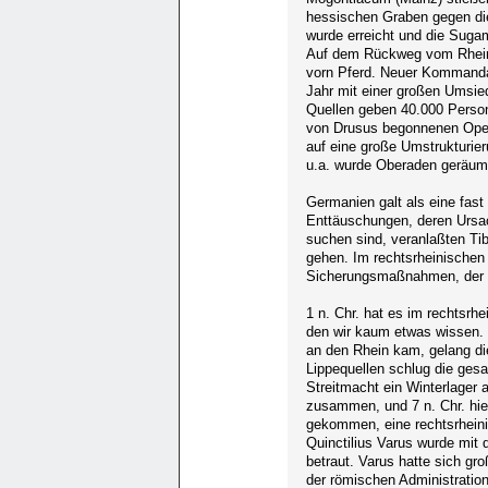
hessischen Graben gegen die
wurde erreicht und die Sug
Auf dem Rückweg vom Rhein 
vorn Pferd. Neuer Kommandan
Jahr mit einer großen Umsied
Quellen geben 40.000 Person
von Drusus begonnenen Opera
auf eine große Umstrukturier
u.a. wurde Oberaden geräum
Germanien galt als eine fast 
Enttäuschungen, deren Ursac
suchen sind, veranlaßten Tibe
gehen. Im rechtsrheinischen
Sicherungsmaßnahmen, der ge
1 n. Chr. hat es im rechtsr
den wir kaum etwas wissen. E
an den Rhein kam, gelang di
Lippequellen schlug die ge
Streitmacht ein Winterlager 
zusammen, und 7 n. Chr. hiel
gekommen, eine rechtsrheini
Quinctilius Varus wurde mi
betraut. Varus hatte sich g
der römischen Administration