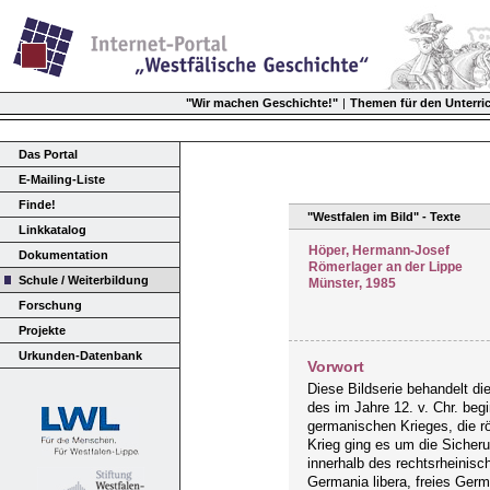
"Wir machen Geschichte!"
|
Themen für den Unterri
Das Portal
E-Mailing-Liste
Finde!
"Westfalen im Bild" - Texte
Linkkatalog
Höper, Hermann-Josef
Dokumentation
Römerlager an der Lippe
Schule / Weiterbildung
Münster, 1985
Forschung
Projekte
Urkunden-Datenbank
Vorwort
Diese Bildserie behandelt di
des im Jahre 12. v. Chr. be
germanischen Krieges, die rö
Krieg ging es um die Sicher
innerhalb des rechtsrheinis
Germania libera, freies Germa