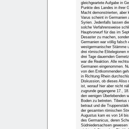
gleichgeartete Aufgabe in G
Punkte des Landes in ihrer
Macht demonstrierten, aber
Varus scheint in Germanien 
Syrien. Jedenfalls lassen di
solche Verfahrensweise schl
Hauptvorwurf für das im Sep
Desaster zu machen, sondern
Germanien war völlig falsch
westgermanischer Stämme un
drei römische Elitelegionen 
drei Tage dauernden Gemetze
war die Reaktion. Alle rech
Germanen eingenommen. Nur d
von den Entkommenden gehalt
in Richtung Rhein durchschla
Diskussion, ob dieses Aliso
ist, worauf hier aber nicht 
zugrunde gegangene 17., 18. 
den wenigen Überlebenden wur
Boden zu betreten. Tiberiu
betraut und die Truppenstärk
der gesamten römischen Strei
Augustus kam es von 14 bis
des Germanicus, deren Schw
Südniedersachsen gewesen i