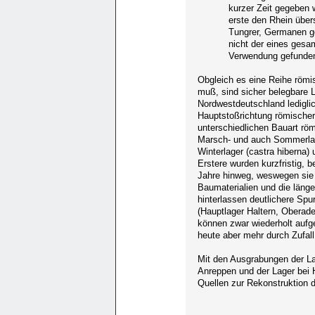
kurzer Zeit gegeben w
erste den Rhein übers
Tungrer, Germanen g
nicht der eines gesam
Verwendung gefunden.
Obgleich es eine Reihe römi
muß, sind sicher belegbare L
Nordwestdeutschland ledigli
Hauptstoßrichtung römischer
unterschiedlichen Bauart r
Marsch- und auch Sommerlager
Winterlager (castra hiberna) 
Erstere wurden kurzfristig, b
Jahre hinweg, weswegen sie
Baumaterialien und die län
hinterlassen deutlichere Spu
(Hauptlager Haltern, Oberad
können zwar wiederholt aufge
heute aber mehr durch Zufall
Mit den Ausgrabungen der L
Anreppen und der Lager bei H
Quellen zur Rekonstruktion 