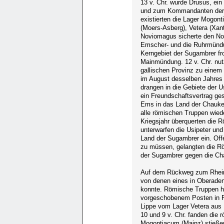
13 v. Chr. wurde Drusus, ein
und zum Kommandanten der 
existierten die Lager Mogon
(Moers-Asberg), Vetera (Xan
Noviomagus sicherte den Nor
Emscher- und die Ruhrmündu
Kerngebiet der Sugambrer fr
Mainmündung. 12 v. Chr. nut
gallischen Provinz zu einem 
im August desselben Jahres 
drangen in die Gebiete der U
ein Freundschaftsvertrag ges
Ems in das Land der Chauken
alle römischen Truppen wiede
Kriegsjahr überquerten die 
unterwarfen die Usipeter und
Land der Sugambrer ein. Of
zu müssen, gelangten die Rö
der Sugambrer gegen die Ch
Auf dem Rückweg zum Rhein l
von denen eines in Oberaden 
konnte. Römische Truppen har
vorgeschobenem Posten in Fe
Lippe vom Lager Vetera aus
10 und 9 v. Chr. fanden die 
Mogontiacum (Mainz) stieße