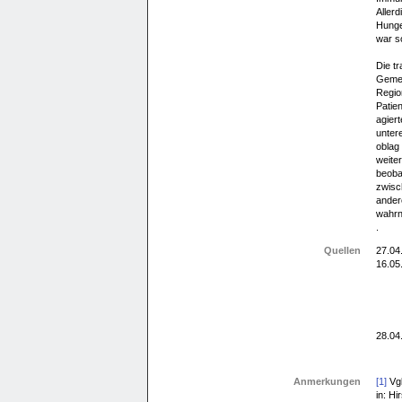
Allerd
Hunge
war so
Die tr
Gemei
Regio
Patien
agier
unter
oblag 
weite
beobac
zwisc
ander
wahr
.
Quellen
27.04
16.05
28.04
Anmerkungen
[1]
Vgl
in: Hi