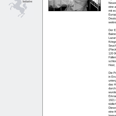
Neuor
eine 
mit ec
Europ
Deuts
weitr
Der E
Bakte
Lazar
Kriegs
Seuch
(Flec
120 00
Fälle
schlo
Heer,
Die P
in Ers
unterg
das H
durch
wurden
Erkra
1921 
tödlic
Dieser
eine 
Immun