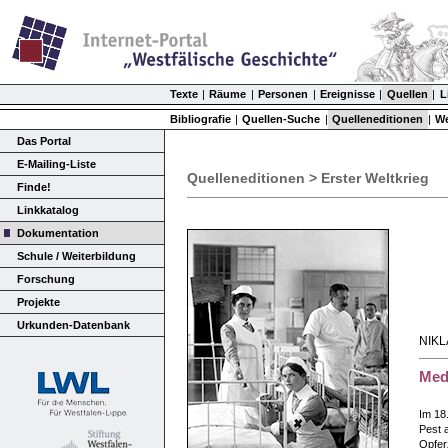
Texte
|
Räume
|
Personen
|
Ereignisse
|
Quellen
|
L
Bibliografie
|
Quellen-Suche
|
Quelleneditionen
|
We
Das Portal
E-Mailing-Liste
Quelleneditionen > Erster Weltkrieg
Finde!
Linkkatalog
Dokumentation
Schule / Weiterbildung
Forschung
Projekte
Urkunden-Datenbank
NIK
Med
Im 18
Pest 
Opferz