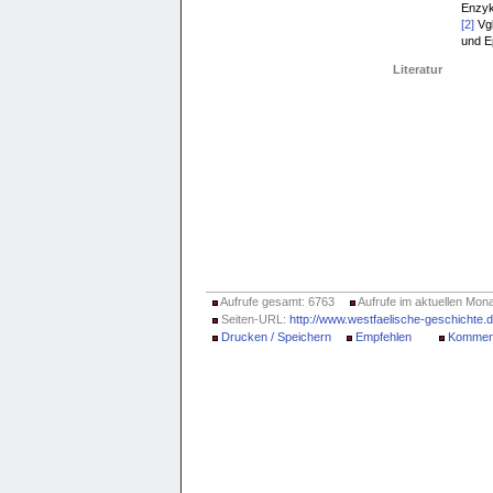
Enzyk
[2]
Vgl
und E
Literatur
Aufrufe gesamt: 6763
Aufrufe im aktuellen Mona
Seiten-URL:
http://www.westfaelische-geschichte
Drucken / Speichern
Empfehlen
Kommen