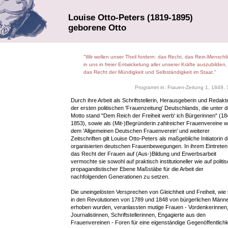
Louise Otto-Peters (1819-1895)
geborene Otto
"Wir wollen unser Theil fordern: das Recht, das Rein-Menschl
in uns in freier Entwickelung aller unserer Kräfte auszubilden
das Recht der Mündigkeit und Selbständigkeit im Staat."
Programm in: Frauen-Zeitung 1, 1849,
Durch ihre Arbeit als Schriftstellerin, Herausgeberin und Redakt
der ersten politischen 'Frauenzeitung' Deutschlands, die unter 
Motto stand "Dem Reich der Freiheit werb' ich Bürgerinnen" (18
1853), sowie als (Mit-)Begründerin zahlreicher Frauenvereine w
dem 'Allgemeinen Deutschen Frauenverein' und weiterer
Zeitschriften gilt Louise Otto-Peters als maßgebliche Initiatorin d
organisierten deutschen Frauenbewegungen. In ihrem Eintreten 
das Recht der Frauen auf (Aus-)Bildung und Erwerbsarbeit
vermochte sie sowohl auf praktisch institutioneller wie auf politi
propagandistischer Ebene Maßstäbe für die Arbeit der
nachfolgenden Generationen zu setzen.
Die uneingelösten Versprechen von Gleichheit und Freiheit, wie 
in den Revolutionen von 1789 und 1848 von bürgerlichen Männ
erhoben wurden, veranlassten mutige Frauen - Vordenkerinnen
Journalistinnen, Schriftstellerinnen, Engagierte aus den
Frauenvereinen - Foren für eine eigenständige Gegenöffentlichk