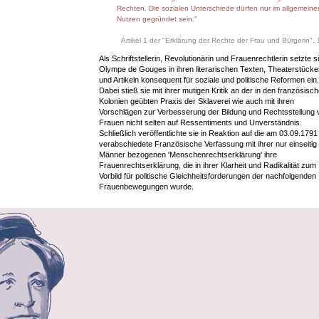
Rechten. Die sozialen Unterschiede dürfen nur im allgemeine
Nutzen gegründet sein."
Artikel 1 der "Erklärung der Rechte der Frau und Bürgerin",
Als Schriftstellerin, Revolutionärin und Frauenrechtlerin setzte s
Olympe de Gouges in ihren literarischen Texten, Theaterstücke
und Artikeln konsequent für soziale und politische Reformen ein.
Dabei stieß sie mit ihrer mutigen Kritik an der in den französisc
Kolonien geübten Praxis der Sklaverei wie auch mit ihren
Vorschlägen zur Verbesserung der Bildung und Rechtsstellung 
Frauen nicht selten auf Ressentiments und Unverständnis.
Schließlich veröffentlichte sie in Reaktion auf die am 03.09.1791
verabschiedete Französische Verfassung mit ihrer nur einseitig 
Männer bezogenen 'Menschenrechtserklärung' ihre
Frauenrechtserklärung, die in ihrer Klarheit und Radikalität zum
Vorbild für politische Gleichheitsforderungen der nachfolgenden
Frauenbewegungen wurde.