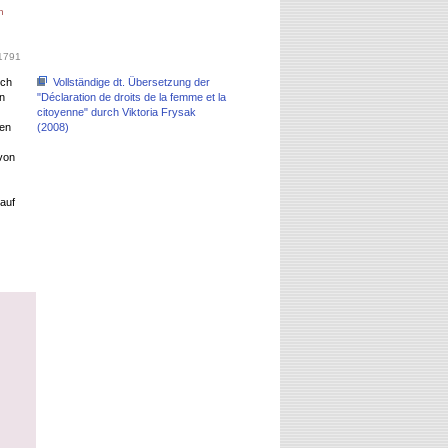
n
 1791
ich
Vollständige dt. Übersetzung der
n
"Déclaration de droits de la femme et la
citoyenne" durch Viktoria Frysak
hen
(2008)
von
auf