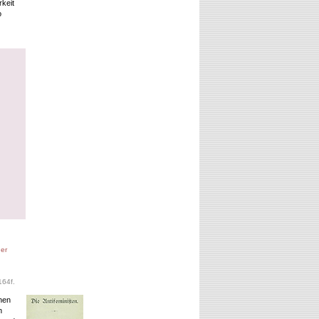
rkeit
o
der
164f.
hen
n