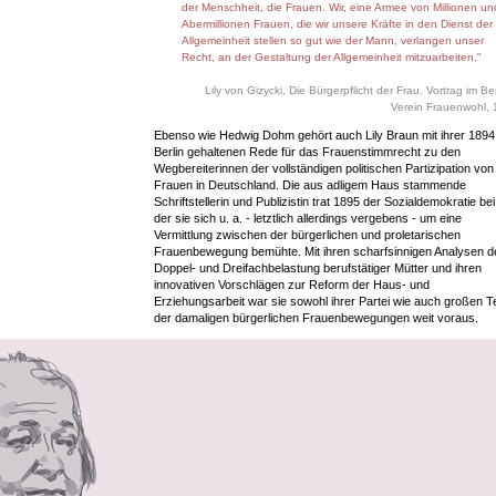
der Menschheit, die Frauen. Wir, eine Armee von Millionen un
Abermillionen Frauen, die wir unsere Kräfte in den Dienst der
Allgemeinheit stellen so gut wie der Mann, verlangen unser
Recht, an der Gestaltung der Allgemeinheit mitzuarbeiten."
Lily von Gizycki, Die Bürgerpflicht der Frau. Vortrag im Ber
Verein Frauenwohl,
Ebenso wie Hedwig Dohm gehört auch Lily Braun mit ihrer 1894 
Berlin gehaltenen Rede für das Frauen­stimmrecht zu den
Wegbereiterinnen der vollständigen politischen Partizipation von
Frauen in Deutschland. Die aus adligem Haus stammende
Schriftstellerin und Publizistin trat 1895 der Sozialdemokratie bei,
der sie sich u. a. - letztlich allerdings vergebens - um eine
Vermittlung zwischen der bürgerlichen und proletarischen
Frauenbewegung bemühte. Mit ihren scharfsinnigen Analysen d
Doppel- und Dreifachbelastung berufstätiger Mütter und ihren
innovativen Vorschlägen zur Reform der Haus- und
Erziehungsarbeit war sie sowohl ihrer Partei wie auch großen Te
der damaligen bürgerlichen Frauenbewegungen weit voraus.