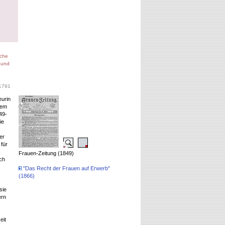
iche
, und
 1791
eurin
dem
49-
ie
er
für
Frauen-Zeitung (1849)
sch
"Das Recht der Frauen auf Erwerb"
(1866)
sie
ern
,
eit