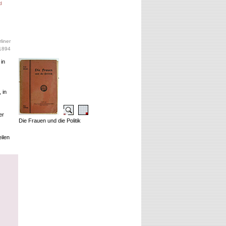
d
liner
 1894
in
 in
er
Die Frauen und die Politik
ilen