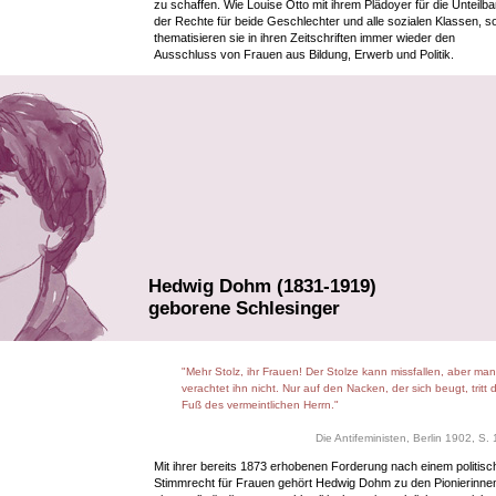
zu schaffen. Wie Louise Otto mit ihrem Plädoyer für die Unteilba
der Rechte für beide Geschlechter und alle sozialen Klassen, s
thematisieren sie in ihren Zeitschriften immer wieder den
Ausschluss von Frauen aus Bildung, Erwerb und Politik.
Hedwig Dohm (1831-1919)
geborene Schlesinger
"Mehr Stolz, ihr Frauen! Der Stolze kann missfallen, aber man
verachtet ihn nicht. Nur auf den Nacken, der sich beugt, tritt 
Fuß des vermeintlichen Herrn."
Die Antifeministen, Berlin 1902, S. 
Mit ihrer bereits 1873 erhobenen Forderung nach einem politisc
Stimmrecht für Frauen gehört Hedwig Dohm zu den Pionierinne