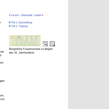
zurück
|
Startseite
|
weiter
m
Teil 1: Ausstellung
Teil 2: Tagung
Bürgerliche Frauenvereine zu Beginn
eute
des 20. Jahrhunderts
d
ach
igen
um,
 von