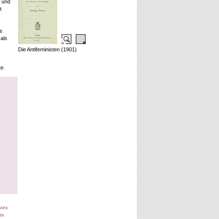
n und
t
s
als
Die Antifeministen (1901)
te.
ates
te