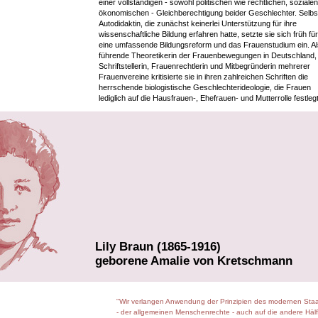
einer vollständigen - sowohl politischen wie rechtlichen, soziale
ökonomischen - Gleichberechtigung beider Geschlechter. Selbs
Autodidaktin, die zunächst keinerlei Unterstützung für ihre
wissenschaftliche Bildung erfahren hatte, setzte sie sich früh für
eine umfassende Bildungsreform und das Frauenstudium ein. Al
führende Theoretikerin der Frauenbewegungen in Deutschland, 
Schriftstellerin, Frauenrechtlerin und Mitbegründerin mehrerer
Frauenvereine kritisierte sie in ihren zahlreichen Schriften die
herrschende biologistische Geschlechterideologie, die Frauen
lediglich auf die Hausfrauen-, Ehefrauen- und Mutterrolle festleg
Lily Braun (1865-1916)
geborene Amalie von Kretschmann
"Wir verlangen Anwendung der Prinzipien des modernen Sta
- der allgemeinen Menschenrechte - auch auf die andere Hälf