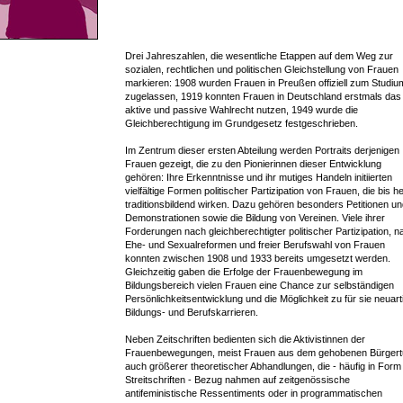
Drei Jahreszahlen, die wesentliche Etappen auf dem Weg zur
sozialen, rechtlichen und politischen Gleichstellung von Frauen
markieren: 1908 wurden Frauen in Preußen offiziell zum Studiu
zugelassen, 1919 konnten Frauen in Deutschland erstmals das
aktive und passive Wahlrecht nutzen, 1949 wurde die
Gleichberechtigung im Grundgesetz festgeschrieben.
Im Zentrum dieser ersten Abteilung werden Portraits derjenigen
Frauen gezeigt, die zu den Pionierinnen dieser Entwicklung
gehören: Ihre Erkenntnisse und ihr mutiges Handeln initiierten
vielfältige Formen politischer Partizipation von Frauen, die bis h
traditionsbildend wirken. Dazu gehören besonders Petitionen un
Demonstrationen sowie die Bildung von Vereinen. Viele ihrer
Forderungen nach gleichberechtigter politischer Partizipation, n
Ehe- und Sexualreformen und freier Berufswahl von Frauen
konnten zwischen 1908 und 1933 bereits umgesetzt werden.
Gleichzeitig gaben die Erfolge der Frauenbewegung im
Bildungsbereich vielen Frauen eine Chance zur selbständigen
Persönlichkeitsentwicklung und die Möglichkeit zu für sie neuart
Bildungs- und Berufskarrieren.
Neben Zeitschriften bedienten sich die Aktivistinnen der
Frauenbewegungen, meist Frauen aus dem gehobenen Bürgert
auch größerer theoretischer Abhandlungen, die - häufig in Form
Streitschriften - Bezug nahmen auf zeitgenössische
antifeministische Ressentiments oder in programmatischen