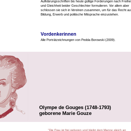
Aufklärungsschriften bis heute gültige Forderungen nach Freihei
und Gleichheit beider Geschlechter formulieren. Vor allem aber
schlossen sie sich in Vereinen zusammen, um für das Recht au
Bildung, Erwerb und politische Mitsprache einzustehen.
Vordenkerinnen
Alle Porträtzeichnungen von Pedda Borowski (2009).
Olympe de Gouges (1748-1793)
geborene Marie Gouze
"Die Frau ist frei geboren und bleibt dem Manne gleich an