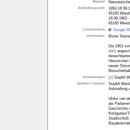
Material
Nassauisch
Aufstellungsort/e
1952-18.09.
65183 Wies
18.09.1962 -
65183 Wiesb
Luftaufnahme
Google M
Information
Büste Steins
Die 1952 von
dort)
angesch
benachbarte
Hessischen L
neuen Sitzu
Besucherhall
Anmerkungen
[1]
StadtA W
Quellen / Literatur
StadtA Wies
Aufstellung 
Ulrike van d
als Parlamen
Geschichte 
Königstein/T
Stadtschloß
Baudenkmäler