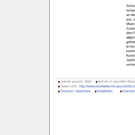
Schon
europ
an di
aus, i
Minerv
Zusam
dem F
allgem
gefeie
la Hy
komme
Kunst 
Jahrh
verher
Aufrufe gesamt: 4662
Aufrufe im aktuellen Mona
Seiten-URL:
http://www.westfaelische-geschichte
Drucken / Speichern
Empfehlen
Kommen