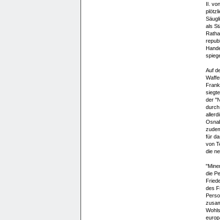
II. v
plötz
Säugli
als S
Ratha
repub
Hande
spiege
Auf d
Waffe
Frank
siegt
der "
durch
aller
Osnab
zudem
für d
von T
die n
"Mine
die P
Fried
des F
Person
zusam
Wohls
europä