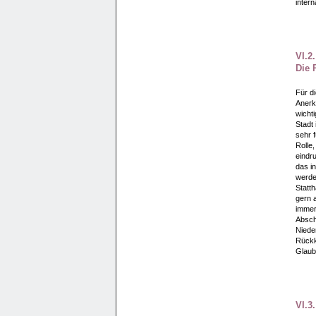
inter
VI.2
Die 
Für d
Anerk
wicht
Stadt 
sehr f
Rolle
eindr
das i
werden
Statth
gern a
immer 
Abschl
Nieder
Rückk
Glaub
VI.3