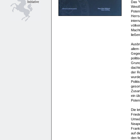
Das "
Westfä
Poten
Herrs
inter
völker
Macht
ließen
Ausbr
allem 
Gegen
politi
Grund
dacht
der Re
wurde
Politi
geson
Zusam
ein ü
Poten
Die l
Fried
Umwäl
Neape
Frank
auf di
den fe