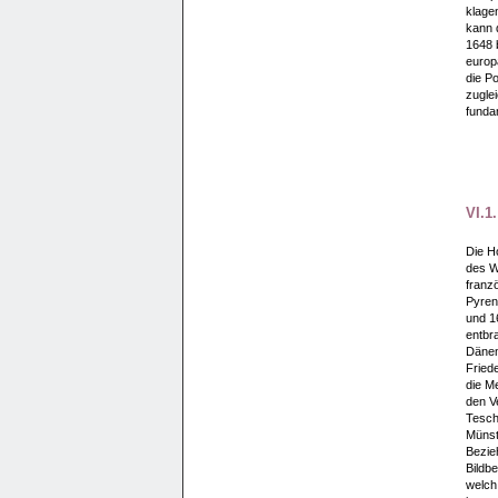
klage
kann 
1648 
europ
die Po
zugle
funda
VI.1
Die Ho
des We
franz
Pyren
und 1
entbr
Dänem
Friede
die M
den V
Tesch
Münst
Bezie
Bildb
welch 