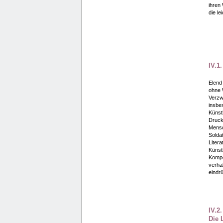
ihren 
die le
IV.1
Elend 
ohne 
Verzwe
insbe
Künst
Druck
Mensc
Solda
Litera
Künstl
Kompo
verhal
eindr
IV.2
Die 