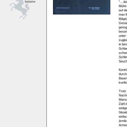
"... d
Mühe 
auf di
man fi
Mägd,
Gestal
genug
besond
unter
zuglei
in be
Schla
schwe
Schli
Seuche
Kontr
durch
Bauer
konfis
Trotz
Nachs
Marod
Zahl 
weitg
Situa
einfa
ärmli
Armee