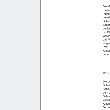
Die Me
Einqua
Plünd
gewal
Soldat
Bauer
de Sa
die O
waren
daß W
einge
Pest,
Angst,
Lebens
IV.3
Die L
Schla
Schlac
dem L
Sehns
verlei
Anfän
Dicht