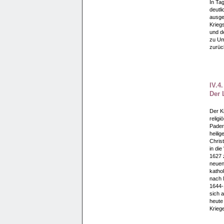
In Ta
deutl
ausge
Kriegs
und d
zu Um
zurüc
IV.4
Der 
Der K
religi
Pader
heili
Chris
in di
1627 
neuen 
katho
nach 
1644-
sich a
heute 
Krieg