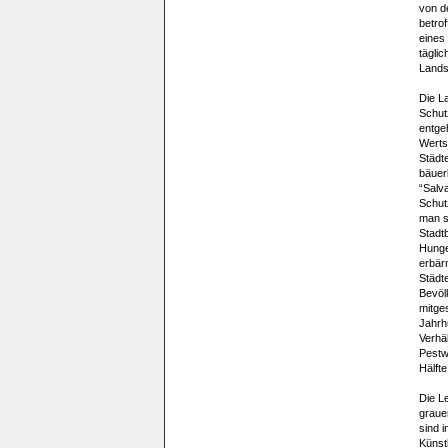
von d
betrof
eines
tägli
Lands
Die L
Schut
entge
Wertsa
Städte
bäuerl
“Salv
Schutz
man s
Stadt
Hunge
erbärm
Städt
Bevöl
mitge
Jahrh
Verhä
Pestw
Hälfte
Die Le
graue
sind i
Künstl