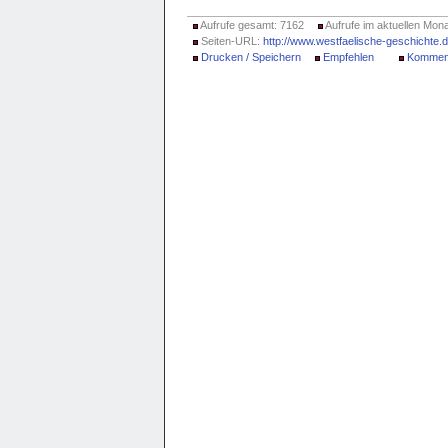
Aufrufe gesamt: 7162
Aufrufe im aktuellen Mona
Seiten-URL:
http://www.westfaelische-geschichte
Drucken / Speichern
Empfehlen
Kommen