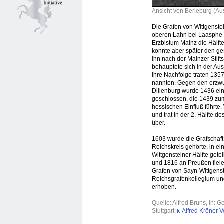
Ansicht von Berleburg (Aus
Die Grafen von Wittgenste
oberen Lahn bei Laasphe d
Erzbistum Mainz die Hälfte
konnte aber später den ge
ihn nach der Mainzer Stift
behauptete sich in der A
Ihre Nachfolge traten 135
nannten. Gegen den erzwu
Dillenburg wurde 1436 ei
geschlossen, die 1439 zu
hessischen Einfluß führte.
und trat in der 2. Hälfte 
über.
1603 wurde die Grafschaft
Reichskreis gehörte, in ei
Wittgensteiner Hälfte get
und 1816 an Preußen fiele
Grafen von Sayn-Wittgens
Reichsgrafenkollegium un
erhoben.
Quelle: Alfred Bruns, in: 
Stuttgart:
Alfred Kröner V