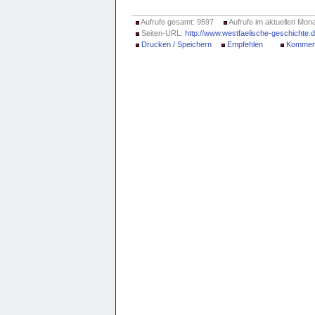
Aufrufe gesamt: 9597
Aufrufe im aktuellen Mona
Seiten-URL:
http://www.westfaelische-geschichte
Drucken / Speichern
Empfehlen
Kommen