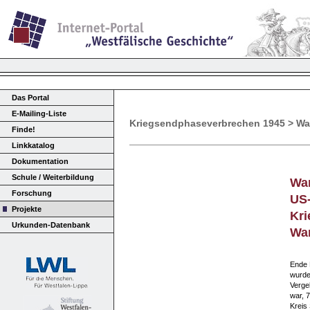
Das Portal
E-Mailing-Liste
Kriegsendphaseverbrechen 1945 > Wa
Finde!
Linkkatalog
Dokumentation
Schule / Weiterbildung
War
Forschung
US-
Projekte
Kri
Urkunden-Datenbank
War
Ende 
wurde
Verge
war, 
Kreis