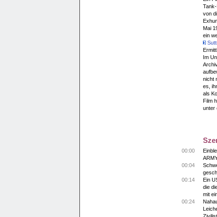
Tank-B
von d
Exhum
Mai 1
ein we
Sutt
Ermitt
Im Unt
Archi
aufbe
nicht
es, i
als Ko
Film 
unter
Sze
00:00
Einbl
ARMY"
00:04
Schwe
gesch
00:14
Ein US
die di
mit e
00:24
Nahau
Leich
Zivili