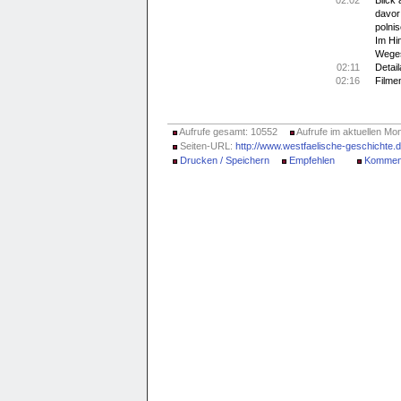
02:02
Blick 
davor 
polni
Im Hi
Weges
02:11
Detai
02:16
Filme
Aufrufe gesamt: 10552
Aufrufe im aktuellen Mon
Seiten-URL:
http://www.westfaelische-geschichte
Drucken / Speichern
Empfehlen
Kommen