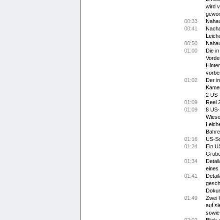
wird 
gewor
00:33
Nahau
00:41
Nachau
Leiche
00:50
Nahau
01:00
Die in
Vorde
Hinte
vorbe
01:02
Der i
Kamer
2 US-
01:09
Reel 
01:09
8 US-
Wiese
Leich
Bahre
01:16
US-So
01:24
Ein U
Grube
01:34
Detai
eines
01:41
Detai
gesch
Doku
01:49
Zwei 
auf s
sowie