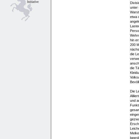
Divis
unter
Warst
etwa 
angek
Laste
Perso
Wehrm
hin e
200 M
nächs
die Le
verwe
ansch
die Tä
Kleid
Volks
Bevöl
Die L
Alliie
und a
Funkt
gesam
einge
gezwu
Ersch
Leich
Melke
beerd