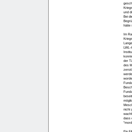
gesch
Krieg
und d
Bei d
Begrü
hätte
Im Ra
Krieg
Lange
LWL-A
Instit
konnt
der T
des M
zerst
werde
worde
Funda
Besch
Funda
besei
mögli
Mesch
nicht
wachh
dass 
"mord
Ein F