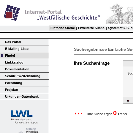
Einfache Suche
|
Erweiterte Suche
|
Systematik-Suc
Das Portal
E-Mailing-Liste
Suchergebnisse Einfache Su
Finde!
Linkkatalog
Ihre Suchanfrage
Dokumentation
Suchf
Schule / Weiterbildung
Forschung
Projekte
Urkunden-Datenbank
0
Ihre Suche ergab
Treffer