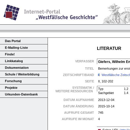
Das Portal
E-Mailing-Liste
LITERATUR
Finde!
Linkkatalog
VERFASSER
Giefers, Wilhelm E
Dokumentation
TITEL
Bemerkungen zur erst
Schule / Weiterbildung
ZEITSCHRIFT/BAND
Westfälische Zeitsch
Forschung
SEITE
II, 102-202
Projekte
SYSTEMATIK /
Typ
1.2
WEITERE RESSOURCEN
Sachgebiet
1.4
Urkunden-Datenbank
DATUM AUFNAHME
2013-12-04
DATUM ÄNDERUNG
2015-10-14
AUFRUFE GESAMT
745
AUFRUFE IM MONAT
4