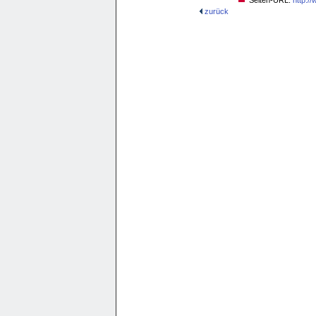
Seiten-URL:
http:/
zurück