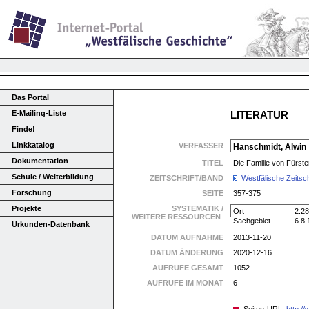
Das Portal
E-Mailing-Liste
LITERATUR
Finde!
Linkkatalog
VERFASSER
Hanschmidt, Alwin
Dokumentation
TITEL
Die Familie von Fürst
Schule / Weiterbildung
ZEITSCHRIFT/BAND
Westfälische Zeitsch
Forschung
SEITE
357-375
Projekte
SYSTEMATIK /
Ort
2.28
WEITERE RESSOURCEN
Sachgebiet
6.8.
Urkunden-Datenbank
DATUM AUFNAHME
2013-11-20
DATUM ÄNDERUNG
2020-12-16
AUFRUFE GESAMT
1052
AUFRUFE IM MONAT
6