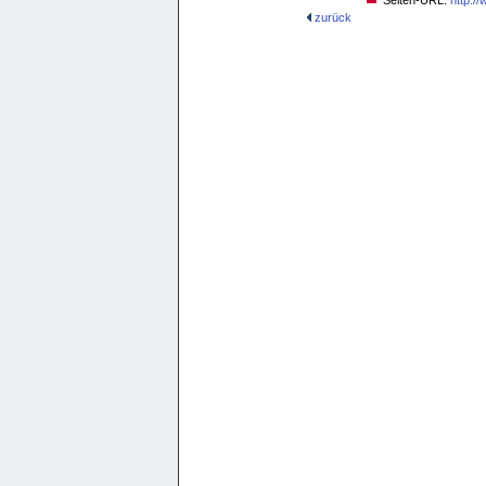
Seiten-URL:
http:/
zurück