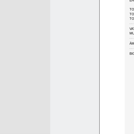
EH
TO
TO
T
VA
M
ÄM
BI