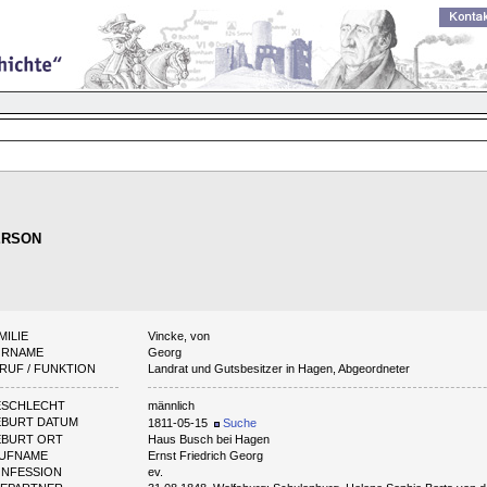
ERSON
MILIE
Vincke, von
ORNAME
Georg
RUF / FUNKTION
Landrat und Gutsbesitzer in Hagen, Abgeordneter
ESCHLECHT
männlich
BURT DATUM
1811-05-15
Suche
BURT ORT
Haus Busch bei Hagen
AUFNAME
Ernst Friedrich Georg
NFESSION
ev.