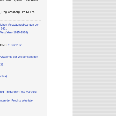
nes Haus", später "Cafe Milani"
, Reg. Arnsberg I Pr. Nr.174;
tlichen Verwaltungsbeamten der
 342f.
Westfalen (1815-1918)
er GND:
118627112
 Akademie der Wissenschaften
938
hebis)
eit - Bildarchiv Foto Marburg
amten der Provinz Westfalen
 |