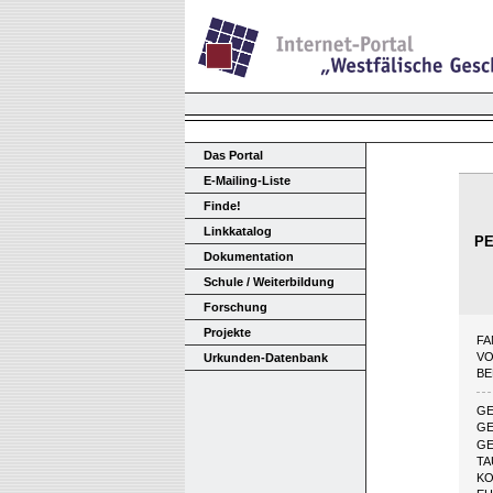
Das Portal
E-Mailing-Liste
Finde!
Linkkatalog
P
Dokumentation
Schule / Weiterbildung
Forschung
Projekte
FA
V
Urkunden-Datenbank
BE
G
GE
GE
T
KO