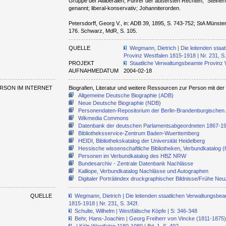
Gruppe der Altliberalen; Führer der äußersten Rechten, "Steiner
genannt; liberal-konservativ; Johanniterorden.
Petersdorff, Georg V., in: ADB 39, 1895, S. 743-752; StA Münster
176. Schwarz, MdR, S. 105.
QUELLE
Wegmann, Dietrich | Die leitenden staa
Provinz Westfalen 1815-1918 | Nr. 231, S.
PROJEKT
Staatliche Verwaltungsbeamte Provinz 
AUFNAHMEDATUM
2004-02-18
RSON IM INTERNET
Biografien, Literatur und weitere Ressourcen zur Person mit d
Allgemeine Deutsche Biographie (ADB)
Neue Deutsche Biographie (NDB)
Personendaten-Repositorium der Berlin-Brandenburgischen
Wikmedia Commons
Datenbank der deutschen Parlamentsabgeordneten 1867-1
Bibliotheksservice-Zentrum Baden-Wuerttemberg
HEIDI, Bibliothekskatalog der Universität Heidelberg
Hessische wissenschaftliche Bibliotheken, Verbundkatalog (
Personen im Verbundkatalog des HBZ NRW
Bundesarchiv - Zentrale Datenbank Nachlässe
Kalliope, Verbundkatalog Nachlässe und Autographen
Digitaler Porträtindex druckgraphischer Bildnisse/Frühe Neuz
QUELLE
Wegmann, Dietrich | Die leitenden staatlichen Verwaltungsbe
1815-1918 | Nr. 231, S. 342f.
Schulte, Wilhelm | Westfälische Köpfe | S: 346-348
Behr, Hans-Joachim | Georg Freiherr von Vincke (1811-1875)