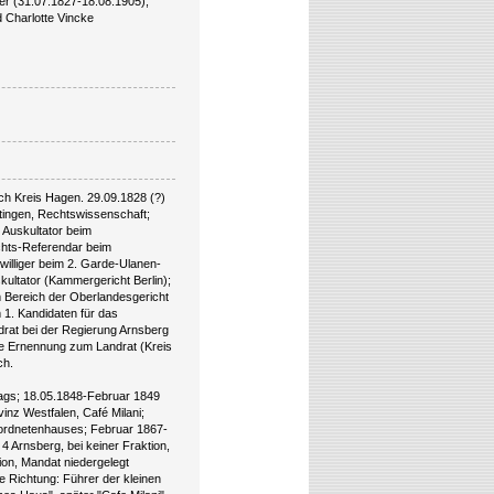
er (31.07.1827-18.08.1905),
d Charlotte Vincke
sch Kreis Hagen. 29.09.1828 (?)
ttingen, Rechtswissenschaft;
 Auskultator beim
chts-Referendar beim
williger beim 2. Garde-Ulanen-
skultator (Kammergericht Berlin);
 Bereich der Oberlandesgericht
1. Kandidaten für das
rat bei der Regierung Arnsberg
ive Ernennung zum Landrat (Kreis
ch.
dtags; 18.05.1848-Februar 1849
inz Westfalen, Café Milani;
geordnetenhauses; Februar 1867-
 Arnsberg, bei keiner Fraktion,
ion, Mandat niedergelegt
e Richtung: Führer der kleinen