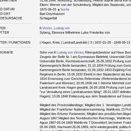
EPARTNER
31.08.1848, Wolfsburg: Schulenburg, Helene Sophie Berta von d
Eltern: Werner von der Schulenburg, Mitglied des Staatsrats, un
D DATUM
1875-06-03
Suche
D ORT
Bad Oeynhausen
ODESURSACHE
Schlaganfall
TER
Vincke, Ludwig von
UTTER
Syberg, Eleonore Wilhelmine Luise Friederike von
TER / FUNKTIONEN
| Hagen, Kreis | Landrat/Landrätin | 3 | 1837-01-28 - 1848-05-13
OGRAFIE
Sohn von
Ludwig von Vincke
; Rittergutsbesitzer auf Haus Bu
Zeugnis der Reife Nr. I am Gymnasium Bielefeld; Universität Gö
Universität Berlin, Rechtswissenschaft; 25.05.1832 Prüfung zum
Kammergericht Berlin bestanden; 31.10.1834 Prüfung zum Geri
Kammergericht Berlin bestanden; 01.06.1832-1833 Einjährig Frei
Regiment in Berlin; 15.06.1832 Eintritt in den Staatsdienst als Au
1834 Ernennung zum Gerichts-Referendar (Referendardienst im
Paderborn und Münster); 20.05.1836 mit 1 Stimme Mehrheit zum 
Landratsamt Kreis Hagen gewählt; 26.09.1836 Prüfung zum Land
"zur Verwaltung eines Landratsamtes fähig"; 28.01.1837 definit
Hagen); 13.05.1848 Entlassung aus dem Staatsdienst auf Gesu
Mitglied des Provinziallandtags; Mitglied des 1. Vereinigten Lan
Mitglied der Frankfurter Nationalversammlung, Wahlkreis 13 Prov
Mitglied des Erfurter Parlaments; Mitglied des preußischen Ab
August 1867 Mitglied des Norddeutschen Reichstags, Wahlkreis 4
Agust 1867-05.04.1869 Wahlkreis 7 Düsseldorf, bei keiner Frakt
05.04.1869, Nachwahl 26.06.1869, nicht wiedergewählt; politisch