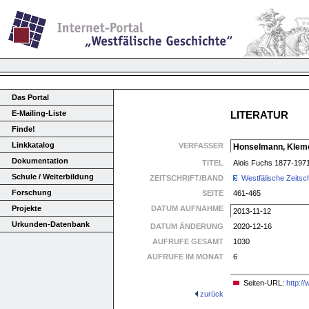
Das Portal
E-Mailing-Liste
LITERATUR
Finde!
Linkkatalog
VERFASSER
Honselmann, Klem
Dokumentation
TITEL
Alois Fuchs 1877-197
Schule / Weiterbildung
ZEITSCHRIFT/BAND
Westfälische Zeitsch
Forschung
SEITE
461-465
Projekte
DATUM AUFNAHME
2013-11-12
Urkunden-Datenbank
DATUM ÄNDERUNG
2020-12-16
AUFRUFE GESAMT
1030
AUFRUFE IM MONAT
6
Seiten-URL:
http:/
zurück