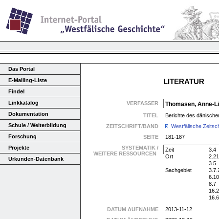
Das Portal
E-Mailing-Liste
LITERATUR
Finde!
Linkkatalog
VERFASSER
Thomasen, Anne-L
Dokumentation
TITEL
Berichte des dänische
Schule / Weiterbildung
ZEITSCHRIFT/BAND
Westfälische Zeitsch
Forschung
SEITE
181-187
Projekte
SYSTEMATIK /
Zeit
3.4
WEITERE RESSOURCEN
Ort
2.21
Urkunden-Datenbank
3.5
Sachgebiet
3.7.
6.10
8.7
16.2
16.6
DATUM AUFNAHME
2013-11-12