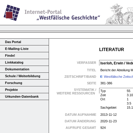
Das Portal
E-Mailing-Liste
LITERATUR
Finde!
Linkkatalog
VERFASSER
Iserloh, Erwin / Ved
Dokumentation
TITEL
Bericht der Abteilung 
Schule / Weiterbildung
ZEITSCHRIFT/BAND
Westfälische Zeitsch
Forschung
SEITE
381-386
Projekte
SYSTEMATIK /
Typ
55
WEITERE RESSOURCEN
Zeit
3.10
Urkunden-Datenbank
Ort
1
3.5
Sachgebiet
15.
DATUM AUFNAHME
2013-11-12
DATUM ÄNDERUNG
2020-11-23
AUFRUFE GESAMT
924