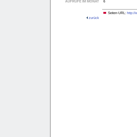
AUFRUFE IM MONAT
6
Seiten-URL:
http:/
zurück