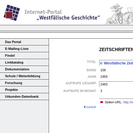
Das Portal
E-Mailing-Liste
ZEITSCHRIFT
Finde!
TITEL
Linkkatalog
Westfälische Zeit
Dokumentation
BAND
109
Schule / Weiterbildung
JAHR
1959
Forschung
AUFRUFE GESAMT
2483
Projekte
AUFRUFE IM MONAT
3
Urkunden-Datenbank
Seiten-URL:
http:/
zurück