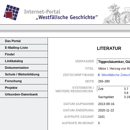
Das Portal
E-Mailing-Liste
LITERATUR
Finde!
Linkkatalog
VERFASSER
Tiggesbäumker, Gü
Dokumentation
TITEL
Viktor I. Herzog von R
Schule / Weiterbildung
ZEITSCHRIFT/BAND
Westfälische Zeitsch
Forschung
SEITE
265-280
Projekte
SYSTEMATIK /
Zeit
3.7
WEITERE RESSOURCEN
3.8
Urkunden-Datenbank
Sachgebiet
3.19
DATUM AUFNAHME
2013-09-16
DATUM ÄNDERUNG
2020-11-22
AUFRUFE GESAMT
1161
AUFRUFE IM MONAT
5